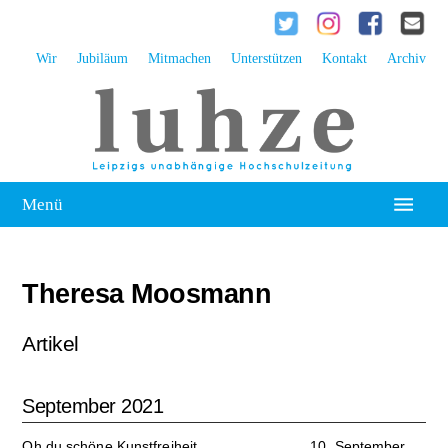
Wir
Jubiläum
Mitmachen
Unterstützen
Kontakt
Archiv
Menü
Hochschulpolitik
Theresa Moosmann
Leipzig
Kolumne
Artikel
Reportage
September 2021
Interview
Oh du schöne Kunstfreiheit
10. September