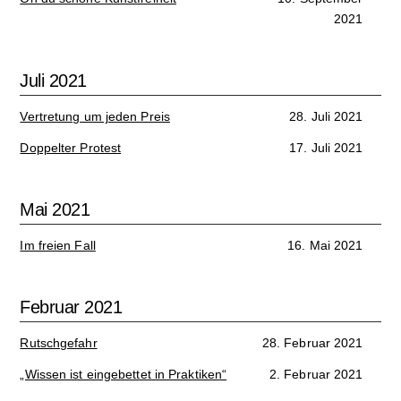
2021
Kultur
Sport
Juli 2021
Film
Vertretung um jeden Preis
28. Juli 2021
Klima
Doppelter Protest
17. Juli 2021
International
Mai 2021
Wissenschaft
Im freien Fall
16. Mai 2021
Service
Februar 2021
Campuskultur
Rutschgefahr
28. Februar 2021
„Wissen ist eingebettet in Praktiken“
2. Februar 2021