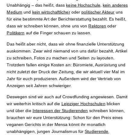
Unabhängig – das heißt, dass
keine Hochschule
,
kein anderes
Kultur
Medium
und
kein wirtschaftlicher
oder
politischer Akteur
uns
für eine bestimmte Art der Berichterstattung bezahlt. Es heißt,
Sport
dass wir schreiben können, ohne uns von
Rektoren
oder
Politikern
auf die Finger schauen zu lassen.
Film
Das heißt aber nicht, dass wir ohne finanzielle Unterstützung
Klima
auskommen. Zwar wird niemand von uns dafür bezahlt, Artikel
zu schreiben, Fotos zu machen und Seiten zu layouten.
International
Trotzdem fallen einige Kosten an: Büromiete, Ausrüstung und
nicht zuletzt der Druck der Zeitung, die wir aktuell vier Mal im
Wissenschaft
Jahr für euch produzieren. Außerdem wird der Vertrieb von
Anzeigen seit Jahren schwieriger.
Service
Deswegen sind wir auch auf Crowdfunding angewiesen. Damit
Campuskultur
wir weiterhin kritisch auf die
Leipziger Hochschulen
blicken
und über die
Interessen der Studierenden
schreiben können,
brauchen wir eure Unterstützung: Schon für den Preis eines
veganen Gerichts in der Mensa könnt ihr monatlich
unabhängigen, jungen Journalismus für
Studierende
,