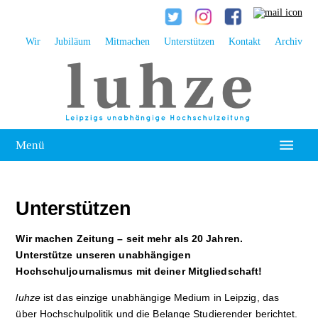
Wir
Jubiläum
Mitmachen
Unterstützen
Kontakt
Archiv
Menü
Hochschulpolitik
Unterstützen
Leipzig
Wir machen Zeitung – seit mehr als 20 Jahren.
Kolumne
Unterstütze unseren unabhängigen
Hochschuljournalismus mit deiner Mitgliedschaft!
Reportage
luhze
ist das einzige unabhängige Medium in Leipzig, das
Interview
über Hochschulpolitik und die Belange Studierender berichtet.