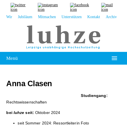
Wir
Jubiläum
Mitmachen
Unterstützen
Kontakt
Archiv
Menü
Hochschulpolitik
Anna Clasen
Leipzig
Studiengang:
Kolumne
Rechtswissenschaften
Reportage
bei
luhze
seit:
Oktober 2024
Interview
seit Sommer 2024: Ressortleiterin Foto