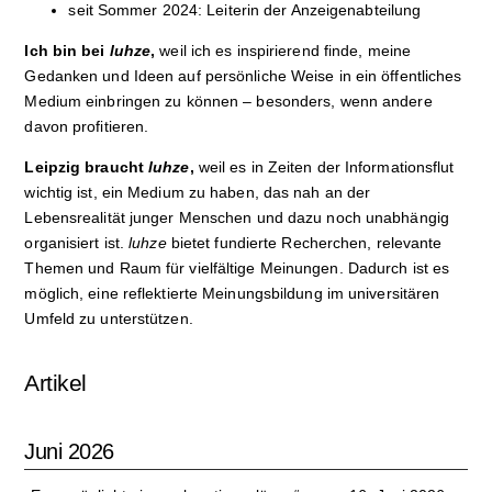
seit Sommer 2024: Leiterin der Anzeigenabteilung
Kultur
Ich bin bei
luhze
,
weil ich es inspirierend finde, meine
Gedanken und Ideen auf persönliche Weise in ein öffentliches
Sport
Medium einbringen zu können – besonders, wenn andere
davon profitieren.
Film
Leipzig braucht
luhze
,
weil es in Zeiten der Informationsflut
Klima
wichtig ist, ein Medium zu haben, das nah an der
Lebensrealität junger Menschen und dazu noch unabhängig
International
organisiert ist.
luhze
bietet fundierte Recherchen, relevante
Themen und Raum für vielfältige Meinungen. Dadurch ist es
Wissenschaft
möglich, eine reflektierte Meinungsbildung im universitären
Umfeld zu unterstützen.
Service
Campuskultur
Artikel
Juni 2026