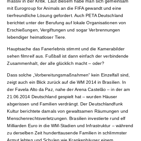
massiv in der Kritik. Laut diesem habe man sich gemeinsam
mit Eurogroup for Animals an die FIFA gewandt und eine
tierfreundliche Lösung gefordert. Auch PETA Deutschland
berichtet unter der Berufung auf lokale Organisationen von
Erschießungen, Vergiftungen und sogar Verbrennungen
lebendiger heimatloser Tiere.
Hauptsache das Fanerlebnis stimmt und die Kamerabilder
sehen filmreif aus. Fußball ist dann einfach der verbindende
Zusammenhalt, der alle glücklich macht – oder?
Dass solche „Vorbereitungsmaßnahmen“ kein Einzelfall sind,
zeigt auch ein Blick zurück auf die WM 2014 in Brasilien. In
der Favela Alto da Paz, nahe der Arena Castelão – in der am
21.06.2014 Deutschland gespielt hat – wurden Häuser
abgerissen und Familien verdrängt. Der Deutschlandfunk
Kultur berichtete damals von gewaltsamen Räumungen und
Menschenrechtsverletzungen. Brasilien investierte rund elf
Milliarden Euro in die WM-Stadien und Infrastruktur – während
zu derselben Zeit hunderttausende Familien in schlimmster
Armut lebten und Schulen wie Krankenhäuser einem