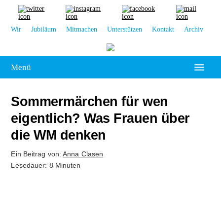
Wir
Jubiläum
Mitmachen
Unterstützen
Kontakt
Archiv
Menü
Hochschulpolitik
Sommermärchen für wen
Leipzig
eigentlich? Was Frauen über
die WM denken
Kolumne
Ein Beitrag von:
Anna Clasen
Reportage
Lesedauer: 8 Minuten
Interview
Kultur