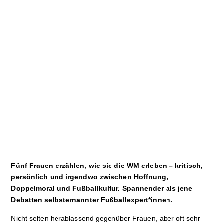
Sport
Film
Klima
International
Wissenschaft
Service
Campuskultur
Fünf Frauen erzählen, wie sie die WM erleben – kritisch,
persönlich und irgendwo zwischen Hoffnung,
Doppelmoral und Fußballkultur. Spannender als jene
Debatten selbsternannter Fußballexpert*innen.
Nicht selten herablassend gegenüber Frauen, aber oft sehr