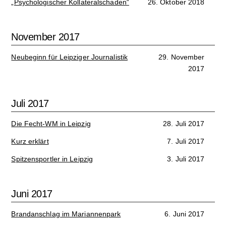
Sport
„Psychologischer Kollateralschaden“
26. Oktober 2018
Film
November 2017
Klima
Neubeginn für Leipziger Journalistik
29. November
2017
International
Wissenschaft
Juli 2017
Service
Die Fecht-WM in Leipzig
28. Juli 2017
Campuskultur
Kurz erklärt
7. Juli 2017
Spitzensportler in Leipzig
3. Juli 2017
Juni 2017
Brandanschlag im Mariannenpark
6. Juni 2017