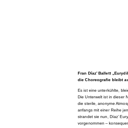
Fran Díaz’ Ballett „Euryd
die Choreografie bleibt a
Es ist eine unterkühlte, bl
Die Unterwelt ist in diese
die sterile, anonyme Atmo
anfangs mit einer Reihe je
strandet sie nun, Díaz’ Eur
vorgenommen – konsequent a