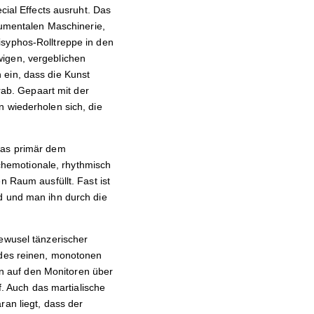
cial Effects ausruht. Das
onumentalen Maschinerie,
isyphos-Rolltreppe in den
wigen, vergeblichen
 ein, dass die Kunst
rab. Gepaart mit der
n wiederholen sich, die
was primär dem
hemotionale, rhythmisch
n Raum ausfüllt. Fast ist
rd und man ihn durch die
Gewusel tänzerischer
 des reinen, monotonen
n auf den Monitoren über
f. Auch das martialische
ran liegt, dass der