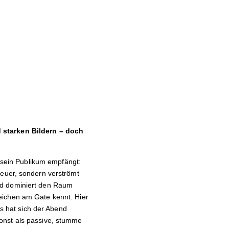
d starken Bildern – doch
g sein Publikum empfängt:
feuer, sondern verströmt
ld dominiert den Raum
eichen am Gate kennt. Hier
os hat sich der Abend
onst als passive, stumme