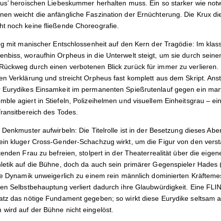
eus’ heroischen Liebeskummer herhalten muss. Ein so starker wie not
en weicht die anfängliche Faszination der Ernüchterung. Die Krux die
t noch keine fließende Choreografie.
ng mit manischer Entschlossenheit auf den Kern der Tragödie: Im klas
nbiss, woraufhin Orpheus in die Unterwelt steigt, um sie durch sein
ückweg durch einen verbotenen Blick zurück für immer zu verlieren. 
en Verklärung und streicht Orpheus fast komplett aus dem Skript. Anst
r
Eurydikes
Einsamkeit im permanenten Spießrutenlauf gegen ein marti
ble agiert in Stiefeln, Polizeihelmen und visuellem Einheitsgrau – ei
Transitbereich des Todes.
 Denkmuster aufwirbeln: Die Titelrolle ist in der Besetzung dieses Ab
ein kluger Cross-Gender-Schachzug wirkt, um die Figur von den verst
tenden Frau zu befreien, stolpert in der Theaterrealität über die eigen
letik auf die Bühne, doch da auch sein primärer Gegenspieler
Hades
die Dynamik unweigerlich zu einem rein männlich dominierten Kräftem
en Selbstbehauptung verliert dadurch ihre Glaubwürdigkeit. Eine FLINT
satz das nötige Fundament gegeben; so wirkt diese
Eurydike
seltsam a
wird auf der Bühne nicht eingelöst.