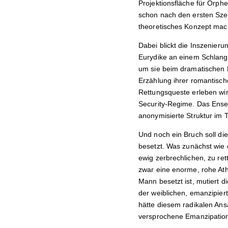
Projektionsfläche für Orph
schon nach den ersten Szen
theoretisches Konzept mach
Dabei blickt die Inszenieru
Eurydike an einem Schlange
um sie beim dramatischen R
Erzählung ihrer romantisch
Rettungsqueste erleben wi
Security-Regime. Das Ensem
anonymisierte Struktur im 
Und noch ein Bruch soll die
besetzt.
Was zunächst wie 
ewig zerbrechlichen, zu ret
zwar eine enorme, rohe Ath
Mann besetzt ist, mutiert 
der weiblichen, emanzipiert
hätte diesem radikalen An
versprochene Emanzipation 