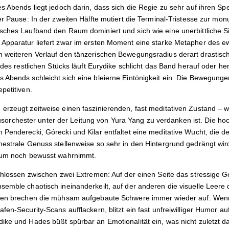
s Abends liegt jedoch darin, dass sich die Regie zu sehr auf ihren Spe
er Pause: In der zweiten Hälfte mutiert die Terminal-Tristesse zur m
sches Laufband den Raum dominiert und sich wie eine unerbittliche S
Apparatur liefert zwar im ersten Moment eine starke Metapher des e
 weiteren Verlauf den tänzerischen Bewegungsradius derart drastisch
e des restlichen Stücks läuft Eurydike schlicht das Band herauf oder he
 Abends schleicht sich eine bleierne Eintönigkeit ein. Die Bewegunge
petitiven.
erzeugt zeitweise einen faszinierenden, fast meditativen Zustand – 
chester unter der Leitung von Yura Yang zu verdanken ist. Die hoc
Penderecki, Górecki und Kilar entfaltet eine meditative Wucht, die de
hestrale Genuss stellenweise so sehr in den Hintergrund gedrängt wi
kaum noch bewusst wahrnimmt.
schlossen zwischen zwei Extremen: Auf der einen Seite das stressige 
semble chaotisch ineinanderkeilt, auf der anderen die visuelle Leere
äten brechen die mühsam aufgebaute Schwere immer wieder auf: Wen
fen-Security-Scans aufflackern, blitzt ein fast unfreiwilliger Humor au
ke und Hades büßt spürbar an Emotionalität ein, was nicht zuletzt da