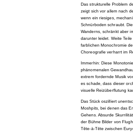
Das strukturelle Problem de
zeigt sich vor allem nach d
wenn ein riesiges, mechani
Schnürboden schraubt. Die 
Wanderns, schränkt aber im
darunter leidet. Weite Teil
farblichen Monochromie des
Choreografie verharrt im Re
Immerhin: Diese Monotonie 
phänomenalen Gewandhausor
extrem fordernde Musik von 
es schade, dass dieser orc
visuelle Reizüberflutung 
Das Stück oszilliert unent
Moshpits, bei denen das En
Gehens. Absurde Skurrilit
der Bühne Bilder von Flugha
Tête-à-Tête zwischen Eurydi