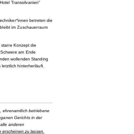
otel Transsilvanien”
Techniker*innen betreten die
 bleibt im Zuschauerraum
 starre Konzept die
le Schwere am Ende
 enden wollenden Standing
tztlich hinterherläuft.
, ehrenamtlich betriebene
eganen Gerichts in der
alle anderen
e erscheinen zu lassen.