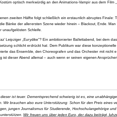
 Kostüm optisch merkwürdig an den Animations-Vampir aus dem Film „H
enen zweiten Hälfte folgt schließlich ein erstaunlich abruptes Finale: 
die Bänke der allerersten Szene wieder hinein – Blackout, Ende. Man
er unaufgelösten Schleife.
az’ Leipziger „Eurydike”? Ein ambitionierter Ballettabend, bei dem das
setzung schlicht erdrückt hat. Dem Publikum war diese konzeptionel
s feierte das Ensemble, den Choreografen und das Orchester mit nicht
 ist dieser Abend allemal – auch wenn er seinen eigenen Ansprüchen le
dieser ist teuer. Dementsprechend schwierig ist es, eine unabhängige
. Wir brauchen also eure Unterstützung: Schon für den Preis eines v
gen, jungen Journalismus für Studierende, Hochschulangehörige und 
 unterstützen.
Wir freuen uns über jeden Euro, der dazu beiträgt, luhz