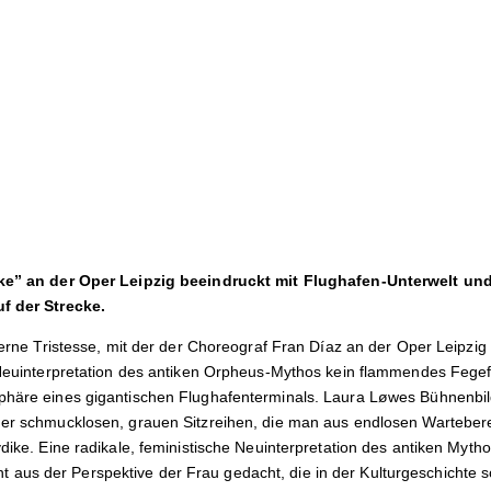
ike” an der Oper Leipzig beeindruckt mit Flughafen-Unterwelt un
uf der Strecke.
eierne Tristesse, mit der der Choreograf Fran Díaz an der Oper Leipzi
r Neuinterpretation des antiken Orpheus-Mythos kein flammendes Fege
sphäre eines gigantischen Flughafenterminals. Laura Løwes Bühnenbi
ner schmucklosen, grauen Sitzreihen, die man aus endlosen Warteber
ydike. Eine radikale, feministische Neuinterpretation des antiken Myth
us der Perspektive der Frau gedacht, die in der Kulturgeschichte s