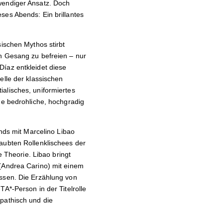
wendiger Ansatz. Doch
ses Abends: Ein brillantes
sischen Mythos stirbt
en Gesang zu befreien – nur
Díaz entkleidet diese
elle der klassischen
alisches, uniformiertes
ne bedrohliche, hochgradig
ends mit Marcelino Libao
aubten Rollenklischees der
e Theorie. Libao bringt
(Andrea Carino) mit einem
essen. Die Erzählung von
A*-Person in der Titelrolle
pathisch und die