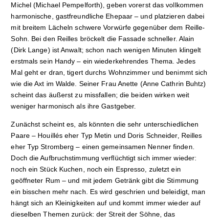
Michel (Michael Pempelforth), geben vorerst das vollkommen
harmonische, gastfreundliche Ehepaar – und platzieren dabei
mit breitem Lächeln schwere Vorwürfe gegenüber dem Reille-
Sohn. Bei den Reilles bröckelt die Fassade schneller. Alain
(Dirk Lange) ist Anwalt; schon nach wenigen Minuten klingelt
erstmals sein Handy – ein wiederkehrendes Thema. Jedes
Mal geht er dran, tigert durchs Wohnzimmer und benimmt sich
wie die Axt im Walde. Seiner Frau Anette (Anne Cathrin Buhtz)
scheint das äußerst zu missfallen; die beiden wirken weit
weniger harmonisch als ihre Gastgeber.
Zunächst scheint es, als könnten die sehr unterschiedlichen
Paare – Houillés eher Typ Metin und Doris Schneider, Reilles
eher Typ Stromberg – einen gemeinsamen Nenner finden.
Doch die Aufbruchstimmung verflüchtigt sich immer wieder:
noch ein Stück Kuchen, noch ein Espresso, zuletzt ein
geöffneter Rum – und mit jedem Getränk gibt die Stimmung
ein bisschen mehr nach. Es wird geschrien und beleidigt, man
hängt sich an Kleinigkeiten auf und kommt immer wieder auf
dieselben Themen zurück: der Streit der Söhne, das