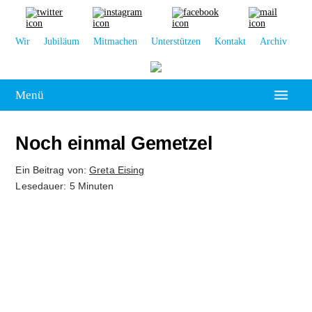
Wir
Jubiläum
Mitmachen
Unterstützen
Kontakt
Archiv
Menü
Hochschulpolitik
Noch einmal Gemetzel
Leipzig
Ein Beitrag von:
Greta Eising
Lesedauer: 5 Minuten
Kolumne
Reportage
Interview
Kultur