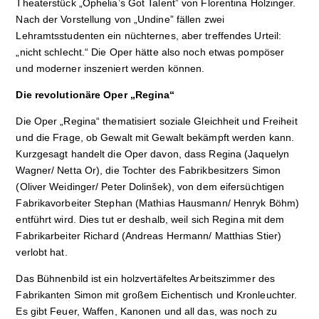
Theaterstück „Ophelia’s Got Talent” von Florentina Holzinger.
Nach der Vorstellung von „Undine” fällen zwei
Lehramtsstudenten ein nüchternes, aber treffendes Urteil:
„nicht schlecht.“ Die Oper hätte also noch etwas pompöser
und moderner inszeniert werden können.
Die revolutionäre Oper „Regina“
Die Oper „Regina“ thematisiert soziale Gleichheit und Freiheit
und die Frage, ob Gewalt mit Gewalt bekämpft werden kann.
Kurzgesagt handelt die Oper davon, dass Regina (Jaquelyn
Wagner/ Netta Or), die Tochter des Fabrikbesitzers Simon
(Oliver Weidinger/ Peter Dolinšek), von dem eifersüchtigen
Fabrikavorbeiter Stephan (Mathias Hausmann/ Henryk Böhm)
entführt wird. Dies tut er deshalb, weil sich Regina mit dem
Fabrikarbeiter Richard (Andreas Hermann/ Matthias Stier)
verlobt hat.
Das Bühnenbild ist ein holzvertäfeltes Arbeitszimmer des
Fabrikanten Simon mit großem Eichentisch und Kronleuchter.
Es gibt Feuer, Waffen, Kanonen und all das, was noch zu