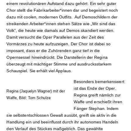
einem revolutionären Aufstand dazu gehört. Ein sehr guter
Chor stellt die Fabrikarbeiter*innen dar und begeistert noch
dazu mit coolen, modernen Outfits. Auf Demoschildern der
streikenden Arbeiter*innen stehen Sätze wie „Wir sind das
Volk“, die heute wie damals auf Demos skandiert werden.
Damit versucht die Oper Parallelen aus der Zeit des
Vormärzes zu heute aufzuzeigen. Der Chor ist dabei so
imposant, dass er die Zuhörenden ganz tief in die
Opernsessel hineindrückt. Die Darstellerin der Regina
überzeugt mit mächtiger Stimme und ausdrucksstarkem
Schauspiel. Sie erhält viel Applaus.
Besonders bemerkenswert
ist das Ende der Oper.
Regina (Jaquelyn Wagner) mit der
Regina greift nämlich zur
Waffe, Bild: Tom Schulze
Waffe und erschießt ihren
Fänger Stephan. Indem
sie selbstentschlossen Gewalt ausübt, greift sie aktiv in die
Handlung ein und beeinflusst durch ihr autonomes Handeln
den Verlauf des Stückes maßgeblich. Das gewählte