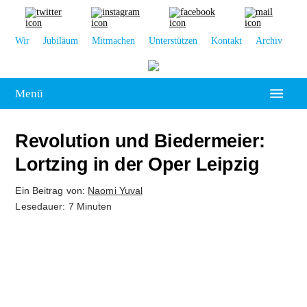
Wir
Jubiläum
Mitmachen
Unterstützen
Kontakt
Archiv
Menü
Hochschulpolitik
Revolution und Biedermeier:
Leipzig
Lortzing in der Oper Leipzig
Kolumne
Ein Beitrag von:
Naomi Yuval
Lesedauer: 7 Minuten
Reportage
Interview
Kultur