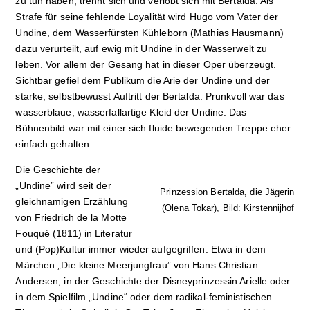
zu tun haben, trennt sich und verlobt sich mit Bertalda. Als
Strafe für seine fehlende Loyalität wird Hugo vom Vater der
Undine, dem Wasserfürsten Kühleborn (Mathias Hausmann)
dazu verurteilt, auf ewig mit Undine in der Wasserwelt zu
leben. Vor allem der Gesang hat in dieser Oper überzeugt.
Sichtbar gefiel dem Publikum die Arie der Undine und der
starke, selbstbewusst Auftritt der Bertalda. Prunkvoll war das
wasserblaue, wasserfallartige Kleid der Undine. Das
Bühnenbild war mit einer sich fluide bewegenden Treppe eher
einfach gehalten.
Die Geschichte der
„Undine” wird seit der
Prinzession Bertalda, die Jägerin
gleichnamigen Erzählung
(Olena Tokar), Bild: Kirstennijhof
von Friedrich de la Motte
Fouqué (1811) in Literatur
und (Pop)Kultur immer wieder aufgegriffen. Etwa in dem
Märchen „Die kleine Meerjungfrau” von Hans Christian
Andersen, in der Geschichte der Disneyprinzessin Arielle oder
in dem Spielfilm „Undine“ oder dem radikal-feministischen