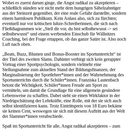
Wobei es zuerst darum ginge, die Angst radikal zu akzeptieren –
schließlich ständen wir nicht mehr dem hungrigen Säbelzahntiger
aus der Steinzeit gegenüber, der eine reale Gefahr darstellte, sondern
einem harmlosen Publikum. Kein Anlass also, sich zu fürchten;
eventuell nur vor kritischen luhze-Schreiberinnen, die sich nach
Fließdiagrammen wie „Stell dir vor, du bist selbstbewusst -> sei
selbstbewusst“ und einem werbenden Einschub für Wällnitzes
Coaching, bei der Frage ertappen, ob das ganze Satire ist. Also noch
Luft nach oben.
„Beats, Buzz, Blumen und Bonus-Booster im Sportunterricht“ ist
der Titel des zweiten Slams. Dahinter verbirgt sich kein gerappter
Vortrag einer Sportpsychologin, sondern vielmehr eine
Stellungnahme zum aktuellen Stand der Bildungsfinanzen, der
Marginalisierung der Sportlehrer*innen und der Wahrnehmung des
Sportunterrichts durch die Schüler*innen. Franziska Lautenbach
betont die Wichtigkeit, Schüler*innen Freude am Sport zu
vermitteln, um damit die Grundlage für eine allgemein gesündere
Lebensweise zu schaffen. Dabei sieht sie einen Wirkfaktor in der
Niedrigschätzung der Lehrkräfte, eine Rolle, mit der sie sich auch
selbst identifizieren kann. Trotz Eintrittspreis von 18 Euro bekäme
sie keinen Cent, weswegen sie sich mit diesem Auftritt aus der Welt
der Slammer*innen verabschiede.
Spaß im Sportunterricht für alle, Angst radikal akzeptieren – zum