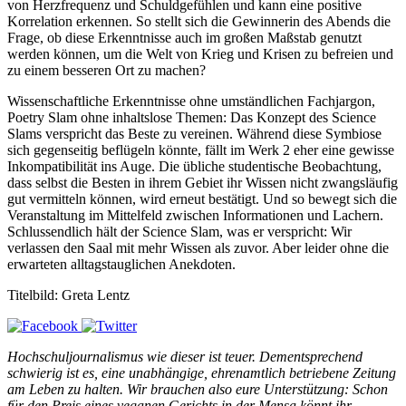
von Herzfrequenz und Schuldgefühlen und kann eine positive
Korrelation erkennen. So stellt sich die Gewinnerin des Abends die
Frage, ob diese Erkenntnisse auch im großen Maßstab genutzt
werden können, um die Welt von Krieg und Krisen zu befreien und
zu einem besseren Ort zu machen?
Wissenschaftliche Erkenntnisse ohne umständlichen Fachjargon,
Poetry Slam ohne inhaltslose Themen: Das Konzept des Science
Slams verspricht das Beste zu vereinen. Während diese Symbiose
sich gegenseitig beflügeln könnte, fällt im Werk 2 eher eine gewisse
Inkompatibilität ins Auge. Die übliche studentische Beobachtung,
dass selbst die Besten in ihrem Gebiet ihr Wissen nicht zwangsläufig
gut vermitteln können, wird erneut bestätigt. Und so bewegt sich die
Veranstaltung im Mittelfeld zwischen Informationen und Lachern.
Schlussendlich hält der Science Slam, was er verspricht: Wir
verlassen den Saal mit mehr Wissen als zuvor. Aber leider ohne die
erwarteten alltagstauglichen Anekdoten.
Titelbild: Greta Lentz
Hochschuljournalismus wie dieser ist teuer. Dementsprechend
schwierig ist es, eine unabhängige, ehrenamtlich betriebene Zeitung
am Leben zu halten. Wir brauchen also eure Unterstützung: Schon
für den Preis eines veganen Gerichts in der Mensa könnt ihr