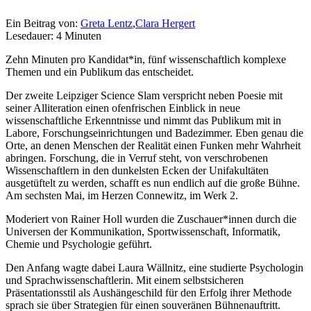
Ein Beitrag von:
Greta Lentz
,
Clara Hergert
Lesedauer: 4 Minuten
Zehn Minuten pro Kandidat*in, fünf wissenschaftlich komplexe
Themen und ein Publikum das entscheidet.
Der zweite Leipziger Science Slam verspricht neben Poesie mit
seiner Alliteration einen ofenfrischen Einblick in neue
wissenschaftliche Erkenntnisse und nimmt das Publikum mit in
Labore, Forschungseinrichtungen und Badezimmer. Eben genau die
Orte, an denen Menschen der Realität einen Funken mehr Wahrheit
abringen. Forschung, die in Verruf steht, von verschrobenen
Wissenschaftlern in den dunkelsten Ecken der Unifakultäten
ausgetüftelt zu werden, schafft es nun endlich auf die große Bühne.
Am sechsten Mai, im Herzen Connewitz, im Werk 2.
Moderiert von Rainer Holl wurden die Zuschauer*innen durch die
Universen der Kommunikation, Sportwissenschaft, Informatik,
Chemie und Psychologie geführt.
Den Anfang wagte dabei Laura Wällnitz, eine studierte Psychologin
und Sprachwissenschaftlerin. Mit einem selbstsicheren
Präsentationsstil als Aushängeschild für den Erfolg ihrer Methode
sprach sie über Strategien für einen souveränen Bühnenauftritt.