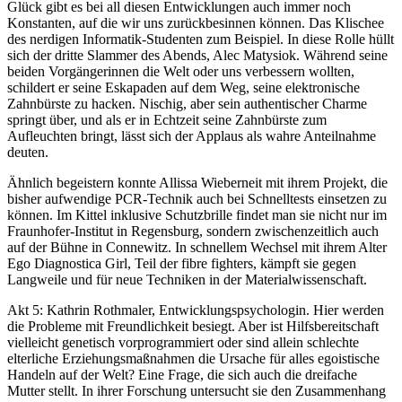
Glück gibt es bei all diesen Entwicklungen auch immer noch
Konstanten, auf die wir uns zurückbesinnen können. Das Klischee
des nerdigen Informatik-Studenten zum Beispiel. In diese Rolle hüllt
sich der dritte Slammer des Abends, Alec Matysiok. Während seine
beiden Vorgängerinnen die Welt oder uns verbessern wollten,
schildert er seine Eskapaden auf dem Weg, seine elektronische
Zahnbürste zu hacken. Nischig, aber sein authentischer Charme
springt über, und als er in Echtzeit seine Zahnbürste zum
Aufleuchten bringt, lässt sich der Applaus als wahre Anteilnahme
deuten.
Ähnlich begeistern konnte Allissa Wieberneit mit ihrem Projekt, die
bisher aufwendige PCR-Technik auch bei Schnelltests einsetzen zu
können. Im Kittel inklusive Schutzbrille findet man sie nicht nur im
Fraunhofer-Institut in Regensburg, sondern zwischenzeitlich auch
auf der Bühne in Connewitz. In schnellem Wechsel mit ihrem Alter
Ego Diagnostica Girl, Teil der fibre fighters, kämpft sie gegen
Langweile und für neue Techniken in der Materialwissenschaft.
Akt 5: Kathrin Rothmaler, Entwicklungspsychologin. Hier werden
die Probleme mit Freundlichkeit besiegt. Aber ist Hilfsbereitschaft
vielleicht genetisch vorprogrammiert oder sind allein schlechte
elterliche Erziehungsmaßnahmen die Ursache für alles egoistische
Handeln auf der Welt? Eine Frage, die sich auch die dreifache
Mutter stellt. In ihrer Forschung untersucht sie den Zusammenhang