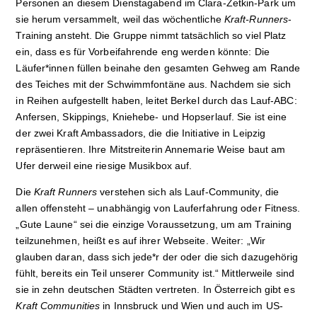
Personen an diesem Dienstagabend im Clara-Zetkin-Park um
sie herum versammelt, weil das wöchentliche
Kraft-Runners
-
Training ansteht. Die Gruppe nimmt tatsächlich so viel Platz
ein, dass es für Vorbeifahrende eng werden könnte: Die
Läufer*innen füllen beinahe den gesamten Gehweg am Rande
des Teiches mit der Schwimmfontäne aus. Nachdem sie sich
in Reihen aufgestellt haben, leitet Berkel durch das Lauf-ABC:
Anfersen, Skippings, Kniehebe- und Hopserlauf. Sie ist eine
der zwei Kraft Ambassadors, die die Initiative in Leipzig
repräsentieren. Ihre Mitstreiterin Annemarie Weise baut am
Ufer derweil eine riesige Musikbox auf.
Die
Kraft Runners
verstehen sich als Lauf-Community, die
allen offensteht – unabhängig von Lauferfahrung oder Fitness.
„Gute Laune“ sei die einzige Voraussetzung, um am Training
teilzunehmen, heißt es auf ihrer Webseite. Weiter: „Wir
glauben daran, dass sich jede*r der oder die sich dazugehörig
fühlt, bereits ein Teil unserer Community ist.“ Mittlerweile sind
sie in zehn deutschen Städten vertreten. In Österreich gibt es
Kraft Communities
in Innsbruck und Wien und auch im US-