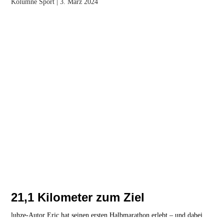
Kolumne
Sport
| 3. März 2024
21,1 Kilometer zum Ziel
luhze-Autor Eric hat seinen ersten Halbmarathon erlebt – und dabei