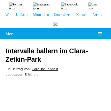
Wir
Jubiläum
Mitmachen
Unterstützen
Kontakt
Archiv
Menü
Hochschulpolitik
Intervalle ballern im Clara-
Leipzig
Zetkin-Park
Kolumne
Ein Beitrag von:
Caroline Tennert
Lesedauer: 5 Minuten
Reportage
Interview
Kultur