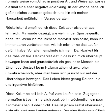
normalerweise vom Alltag in positiver Art und Weise ab, war es
diesmal eine eher negative Ablenkung. In der Woche habe ich
gefühlt nichts zustande gebracht und bin mit meiner
Hausarbeit gefährlich in Verzug geraten.
Rückblickend empfinde ich diese Zeit aber als durchaus
lehrreich. Mir wurde gezeigt, wie viel mir der Sport eigentlich
bedeutet. Wenn ich mal nicht so motiviert sein sollte, kann ich
immer daran zurückdenken, wie ich mich ohne das Laufen
gefühlt habe. Vor allem empfinde ich mehr Dankbarkeit für
das, was ich tue. Dankbarkeit dafür, dass ich mich überhaupt
bewegen kann und grundsätzlich ein gesunder Mensch bin.
Eine neue Bestzeit beim Halbmarathon ist zwar eher
unwahrscheinlich, aber man kann sich ja nicht nur auf der
Überholspur bewegen. Das Leben bietet genug Routen, die
uns irgendwo hinführen.
Diese Kolumne soll kein Aufruf zum Laufen sein. Zu­ge­ge­be­
ner­ma­ßen ist es mir herzlich egal, ob ihr wöchentlich ein paar
Kilometer abspult oder nicht. Das ist jedem selbst überlassen,
nicht alle sind zum Laufen geboren. Der eine findet sein Glück