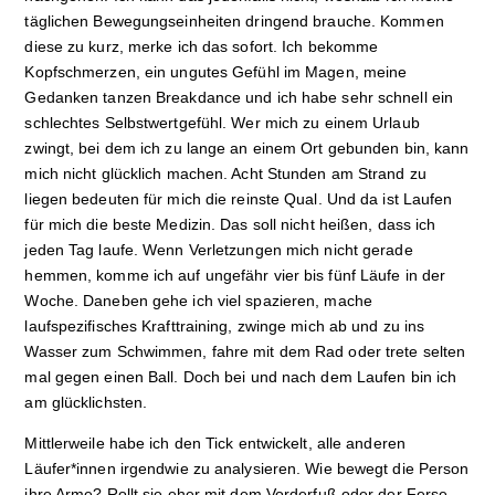
täglichen Bewegungseinheiten dringend brauche. Kommen
diese zu kurz, merke ich das sofort. Ich bekomme
Kopfschmerzen, ein ungutes Gefühl im Magen, meine
Gedanken tanzen Breakdance und ich habe sehr schnell ein
schlechtes Selbstwertgefühl. Wer mich zu einem Urlaub
zwingt, bei dem ich zu lange an einem Ort gebunden bin, kann
mich nicht glücklich machen. Acht Stunden am Strand zu
liegen bedeuten für mich die reinste Qual. Und da ist Laufen
für mich die beste Medizin. Das soll nicht heißen, dass ich
jeden Tag laufe. Wenn Verletzungen mich nicht gerade
hemmen, komme ich auf ungefähr vier bis fünf Läufe in der
Woche. Daneben gehe ich viel spazieren, mache
laufspezifisches Krafttraining, zwinge mich ab und zu ins
Wasser zum Schwimmen, fahre mit dem Rad oder trete selten
mal gegen einen Ball. Doch bei und nach dem Laufen bin ich
am glücklichsten.
Mittlerweile habe ich den Tick entwickelt, alle anderen
Läufer*innen irgendwie zu analysieren. Wie bewegt die Person
ihre Arme? Rollt sie eher mit dem Vorderfuß oder der Ferse