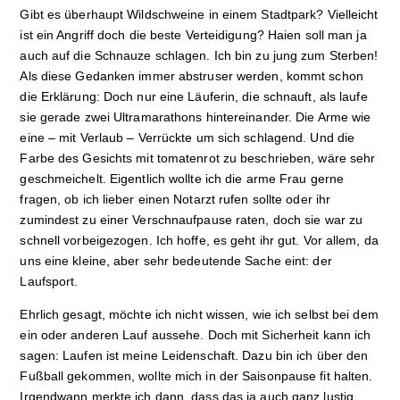
Gibt es überhaupt Wildschweine in einem Stadtpark? Vielleicht
ist ein Angriff doch die beste Verteidigung? Haien soll man ja
auch auf die Schnauze schlagen. Ich bin zu jung zum Sterben!
Als diese Gedanken immer abstruser werden, kommt schon
die Erklärung: Doch nur eine Läuferin, die schnauft, als laufe
sie gerade zwei Ultramarathons hintereinander. Die Arme wie
eine – mit Verlaub – Verrückte um sich schlagend. Und die
Farbe des Gesichts mit tomatenrot zu beschrieben, wäre sehr
geschmeichelt. Eigentlich wollte ich die arme Frau gerne
fragen, ob ich lieber einen Notarzt rufen sollte oder ihr
zumindest zu einer Verschnaufpause raten, doch sie war zu
schnell vorbeigezogen. Ich hoffe, es geht ihr gut. Vor allem, da
uns eine kleine, aber sehr bedeutende Sache eint: der
Laufsport.
Ehrlich gesagt, möchte ich nicht wissen, wie ich selbst bei dem
ein oder anderen Lauf aussehe. Doch mit Sicherheit kann ich
sagen: Laufen ist meine Leidenschaft.
Dazu bin ich über den
Fußball gekommen, wollte mich in der Saisonpause fit halten.
Irgendwann merkte ich dann, dass das ja auch ganz lustig