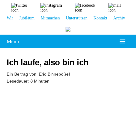
Wir
Jubiläum
Mitmachen
Unterstützen
Kontakt
Archiv
Menü
Hochschulpolitik
Ich laufe, also bin ich
Leipzig
Ein Beitrag von:
Eric Binnebößel
Lesedauer: 8 Minuten
Kolumne
Reportage
Interview
Kultur