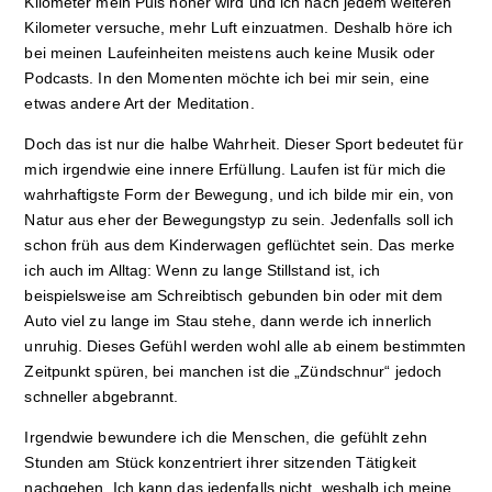
Kilometer mein Puls höher wird und ich nach jedem weiteren
Kilometer versuche, mehr Luft einzuatmen. Deshalb höre ich
bei meinen Laufeinheiten meistens auch keine Musik oder
Podcasts. In den Momenten möchte ich bei mir sein, eine
etwas andere Art der Meditation.
Doch das ist nur die halbe Wahrheit. Dieser Sport bedeutet für
mich irgendwie eine innere Erfüllung. Laufen ist für mich die
wahrhaftigste Form der Bewegung, und ich bilde mir ein, von
Natur aus eher der Bewegungstyp zu sein. Jedenfalls soll ich
schon früh aus dem Kinderwagen geflüchtet sein. Das merke
ich auch im Alltag: Wenn zu lange Stillstand ist, ich
beispielsweise am Schreibtisch gebunden bin oder mit dem
Auto viel zu lange im Stau stehe, dann werde ich innerlich
unruhig. Dieses Gefühl werden wohl alle ab einem bestimmten
Zeitpunkt spüren, bei manchen ist die „Zündschnur“ jedoch
schneller abgebrannt.
Irgendwie bewundere ich die Menschen, die gefühlt zehn
Stunden am Stück konzentriert ihrer sitzenden Tätigkeit
nachgehen. Ich kann das jedenfalls nicht, weshalb ich meine