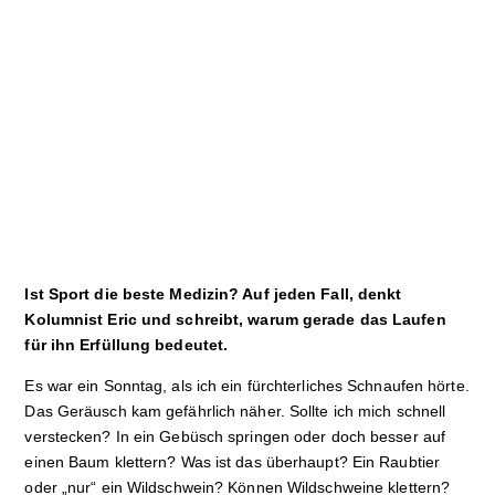
Sport
Film
Klima
International
Wissenschaft
Service
Ist Sport die beste Medizin? Auf jeden Fall, denkt
Campuskultur
Kolumnist Eric und schreibt, warum gerade das Laufen
für ihn Erfüllung bedeutet.
Es war ein Sonntag, als ich ein fürchterliches Schnaufen hörte.
Das Geräusch kam gefährlich näher. Sollte ich mich schnell
verstecken? In ein Gebüsch springen oder doch besser auf
einen Baum klettern? Was ist das überhaupt? Ein Raubtier
oder „nur“ ein Wildschwein? Können Wildschweine klettern?