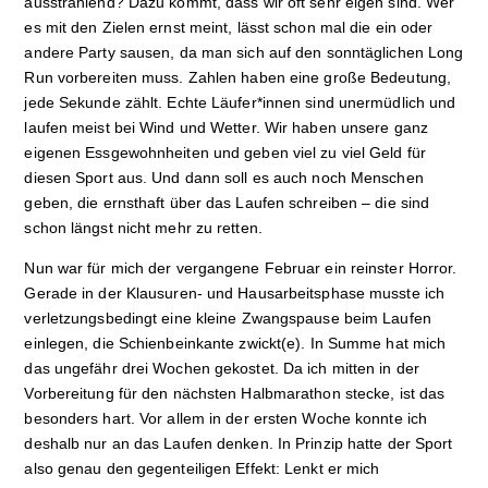
ausstrahlend? Dazu kommt, dass wir oft sehr eigen sind. Wer
es mit den Zielen ernst meint, lässt schon mal die ein oder
andere Party sausen, da man sich auf den sonntäglichen Long
Run vorbereiten muss. Zahlen haben eine große Bedeutung,
jede Sekunde zählt. Echte Läufer*innen sind unermüdlich und
laufen meist bei Wind und Wetter. Wir haben unsere ganz
eigenen Essgewohnheiten und geben viel zu viel Geld für
diesen Sport aus. Und dann soll es auch noch Menschen
geben, die ernsthaft über das Laufen schreiben – die sind
schon längst nicht mehr zu retten.
Nun war für mich der vergangene Februar ein reinster Horror.
Gerade in der Klausuren- und
Hausarbeitsphase musste ich
verletzungsbedingt eine kleine Zwangspause beim Laufen
einlegen, die Schienbeinkante zwickt(e). In Summe hat mich
das ungefähr drei Wochen gekostet. Da ich mitten in der
Vorbereitung für den nächsten Halbmarathon stecke, ist das
besonders hart. Vor allem in der ersten Woche konnte ich
deshalb nur an das Laufen denken. In Prinzip hatte der Sport
also genau den gegenteiligen Effekt: Lenkt er mich