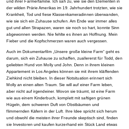
und ihrer Farmerfamilie. Ich sah zu, wie sie den Elementen in
der wilden Prärie Amerikas im 19. Jahrhundert trotzten, wie sie
Krankheit, Tod und fiese Klassenkameradinnen überwanden,
wie sie sich ein Zuhause schufen. Am Ende war immer alles
gut und allen Strapazen, waren sie noch so hart, konnte Sinn
abgewonnen werden. Nie fehlte es ihnen an Hoffnung. Mein
Fieber und die Kopfschmerzen waren auch vergessen.
Auch im Dokumentarfilm „Unsere große kleine Farm“ geht es
darum, sich ein Zuhause zu schaffen, zuallererst für Todd, den
geliebten Hund von Molly und John. Denn in ihrem kleinen
Appartement in Los Angeles können sie mit ihrem kläffenden
Ziehkind nicht bleiben. In dieser Notsituation erinnert sich
Molly an einen alten Traum. Sie will auf einer Farm leben,
aber nicht auf irgendeiner. Wovon sie träumt, ist eine Farm
wie aus einem Kinderbuch, komplett mit saftigen grünen
Hügeln, dem schweren Duft von Obstbäumen und
flimmernden Käfern in der Luft. Ihre Idee spricht sich herum
und obwohl die meisten ihrer Freunde skeptisch sind, finden
sie Investoren und kaufen kurzerhand ein Stück Land etwas