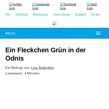
Wir
Jubiläum
Mitmachen
Unterstützen
Kontakt
Archiv
Menü
Hochschulpolitik
Ein Fleckchen Grün in der
Leipzig
Ödnis
Kolumne
Ein Beitrag von:
Lisa Bullerdiek
Lesedauer: 4 Minuten
Reportage
Interview
Kultur