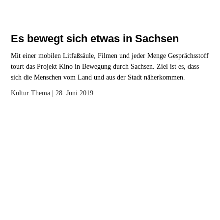
Kultur
Sport
Es bewegt sich etwas in Sachsen
Mit einer mobilen Litfaßsäule, Filmen und jeder Menge Gesprächsstoff
Film
tourt das Projekt Kino in Bewegung durch Sachsen. Ziel ist es, dass
sich die Menschen vom Land und aus der Stadt näherkommen.
Klima
Kultur
Thema
| 28. Juni 2019
International
Wissenschaft
Service
Campuskultur