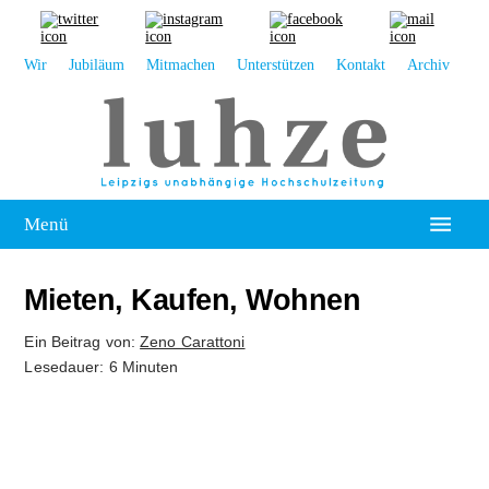
Wir
Jubiläum
Mitmachen
Unterstützen
Kontakt
Archiv
Menü
Hochschulpolitik
Mieten, Kaufen, Wohnen
Leipzig
Ein Beitrag von:
Zeno Carattoni
Lesedauer: 6 Minuten
Kolumne
Reportage
Interview