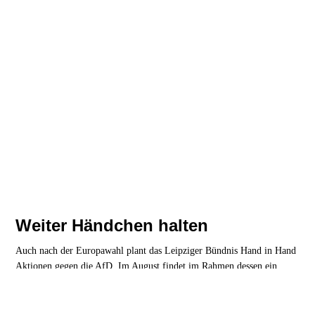
Weiter Händchen halten
Auch nach der Europawahl plant das Leipziger Bündnis Hand in Hand
Aktionen gegen die AfD. Im August findet im Rahmen dessen ein
„Rave for peace“ im Johannapark statt.
Leipzig
| 26. Juli 2024