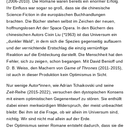
(2006-2010). Die Romane waren bereits ein enormer Erfolg.
Ihr Einfluss war sogar so groß, dass sie die chinesische
Science-Fiction in die europäischen Buchhandlungen
brachten. Die Bücher stehen selbst im Zeichen der neuen,
hoffnungslosen Art der Space Opera. In den Büchern des
chinesischen Autors Cixin Liu (*1963) ist das Universum ein
„dunkler Wald“, in dem sich die Spezies gegenseitig auflauern
und der vernichtende Erstschlag die einzig vernünftige
Reaktion auf die Entdeckung darstellt. Die Menschheit hat den
Fehler, sich zu zeigen, schon begangen. Mit David Benioff und
D. B. Weiss, den Machern von
Game of Thrones
(2011-2015),
ist auch in dieser Produktion kein Optimismus in Sicht.
Nur wenige Autor*innen, wie Adrian Tchaikovski und seine
Zeit
-Reihe (2015-2022), versuchen den dystopischen Konsens
mit einem optimistischen Gegenentwurf zu stören. Sie enthüllt
dabei einen merkwürdigen Widerspruch, der meist unbeachtet
bleibt: Bei ihm ist die Frage, ob wir allein im Universum sind,
nichtig. Wir sind nicht mal allein auf der Erde.
Der Optimismus seiner Romane entsteht dadurch, dass sie die