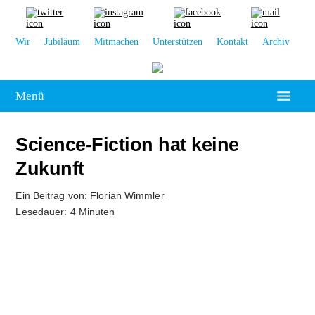
Wir
Jubiläum
Mitmachen
Unterstützen
Kontakt
Archiv
Menü
Hochschulpolitik
Science-Fiction hat keine
Leipzig
Zukunft
Kolumne
Ein Beitrag von:
Florian Wimmler
Lesedauer: 4 Minuten
Reportage
Interview
Kultur