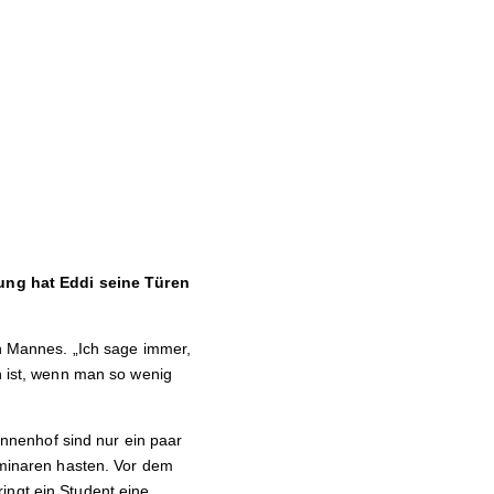
ung hat Eddi seine Türen
en Mannes. „Ich sage immer,
n ist, wenn man so wenig
nnenhof sind nur ein paar
Seminaren hasten. Vor dem
ingt ein Student eine