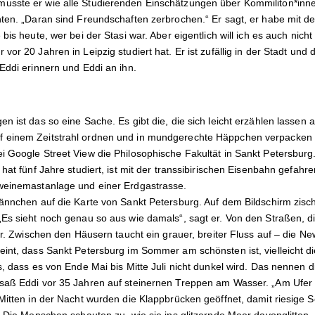
usste er wie alle Studierenden Einschätzungen über Kommiliton*inne
hten. „Daran sind Freundschaften zerbrochen.“ Er sagt, er habe mit d
 bis heute, wer bei der Stasi war. Aber eigentlich will ich es auch nic
or 20 Jahren in Leipzig studiert hat. Er ist zufällig in der Stadt und 
Eddi erinnern und Eddi an ihn.
n ist das so eine Sache. Es gibt die, die sich leicht erzählen lassen
 einem Zeitstrahl ordnen und in mundgerechte Häppchen verpacken ka
i Google Street View die Philosophische Fakultät in Sankt Petersburg
 hat fünf Jahre studiert, ist mit der transsibirischen Eisenbahn gefahr
hweinemastanlage und einer Erdgastrasse.
Männchen auf die Karte von Sankt Petersburg. Auf dem Bildschirm zisc
„Es sieht noch genau so aus wie damals“, sagt er. Von den Straßen,
ter. Zwischen den Häusern taucht ein grauer, breiter Fluss auf – die N
eint, dass Sankt Petersburg im Sommer am schönsten ist, vielleicht di
is, dass es von Ende Mai bis Mitte Juli nicht dunkel wird. Das nennen
 saß Eddi vor 35 Jahren auf steinernen Treppen am Wasser. „Am Ufer 
Mitten in der Nacht wurden die Klappbrücken geöffnet, damit riesige S