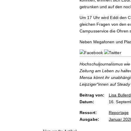
konnten, erinnert sich Edd
getrunken und auf den no
Um 17 Uhr wird Eddi den C
gleichen Fragen von den 
Campusservice die Ohren s
Neben Megafonen und Plast
Hochschuljournalismus wie 
Zeitung am Leben zu halten
Mensa könnt ihr unabhängi
Leipziger*innen auf Steady
Beitrag von:
Lisa Bullerd
Datum:
16. Septem
Ressort:
Reportage
Ausgabe:
Januar 202