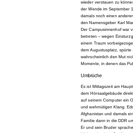
wieder verstauen zu können,
der Wende im September 1985
damals noch einen anderen
den Namensgeber Karl Marx
Der Campusinnenhof war vo
betreten – wegen Einsturzge
einem Traum vorbeigezogen
dem Augustusplatz, spürte 
wahrscheinlich den Mut nich
Momente, in denen das Pulv
Umbrüche
Es ist Mittagszeit am Hau
dem Hörsaalgebäude direkt 
auf seinem Computer ein O
und wehmütigen Klang. Eddi
Afghanistan und damals eine
Familie dann in die DDR um
Er und sein Bruder sprache