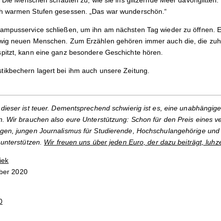
i. Die Menschen schauten zu, wie sie ins glitzernde Meer davonglitt
ch warmen Stufen gesessen. „Das war wunderschön.“
ampusservice schließen, um ihn am nächsten Tag wieder zu öffnen. 
ewig neuen Menschen. Zum Erzählen gehören immer auch die, die zu
pitzt, kann eine ganz besondere Geschichte hören.
ikbechern lagert bei ihm auch unsere Zeitung.
dieser ist teuer. Dementsprechend schwierig ist es, eine unabhängige
. Wir brauchen also eure Unterstützung: Schon für den Preis eines v
gen, jungen Journalismus für Studierende, Hochschulangehörige und 
 unterstützen.
Wir freuen uns über jeden Euro, der dazu beiträgt, luhz
iek
ber 2020
0