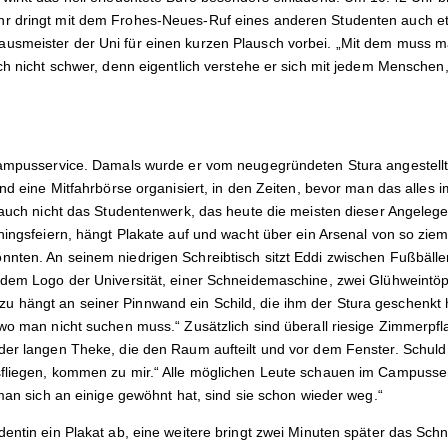
r dringt mit dem Frohes-Neues-Ruf eines anderen Studenten auch etw
smeister der Uni für einen kurzen Plausch vorbei. „Mit dem muss man
ch nicht schwer, denn eigentlich verstehe er sich mit jedem Menschen, 
 Campusservice. Damals wurde er vom neugegründeten Stura angestell
und eine Mitfahrbörse organisiert, in den Zeiten, bevor man das alles i
, auch nicht das Studentenwerk, das heute die meisten dieser Angelege
hingsfeiern, hängt Plakate auf und wacht über ein Arsenal von so ziem
nten. An seinem niedrigen Schreibtisch sitzt Eddi zwischen Fußbäll
 dem Logo der Universität, einer Schneidemaschine, zwei Glüh­weintö
 hängt an seiner Pinnwand ein Schild, die ihm der Stura geschenkt h
wo man nicht suchen muss.“ Zusätzlich sind überall riesige Zimmerpfl
der langen Theke, die den Raum aufteilt und vor dem Fenster. Schuld 
fliegen, kommen zu mir.“ Alle möglichen Leute schauen im Campusserv
 man sich an einige gewöhnt hat, sind sie schon wieder weg.“
dentin ein Plakat ab, eine weitere bringt zwei Minuten später das Sc