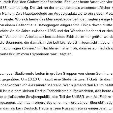
 stellt Eddi den Glühweintopf beiseite. Eddi, der heute Vater von vier
 nach Leipzig. Die Uni, an der er zunächst als wissenschaftlicher Mi
 Namen. Das Hauptgebäude am Augustusplatz zierte ein sieben Meter
 zeigte. Wo sich heute das Mensagebäude befindet, ragten riesige 
n einem Geflecht aus Betongängen eingerahmt. Einige davon durfte
fahr. An die Jahre zwischen 1985 und der Wendezeit erinnert er sich k
.“ Von seinem Arbeitsplatz beobachtete Eddi die immer größer wer
die Spannung, die damals in der Luft lag. Selbst mitgemacht habe er n
t aufbringen können.“ Im Nach­hinein ist er froh, dass es so friedlich g
erfass kurz vorm Explodieren war“, sagt er.
ptcampus. Studierende laufen in großen Gruppen von einem Seminar 
gegenüber. Um 13:13 Uhr kauft eine Studentin zwei Tickets für das Ta
boenkonzert von Alessandro Marcello. Wenn jemand den Raum betritt
 ist in einem kleinen Dorf in Tadschikistan aufgewachsen, das heute 
 sozialistische Sowjetrepublik, also Teil der UdSSR, war. Als Eddi zehn
gezogen. „Ich hab mehrere Systeme, mehrere Länder überlebt“, sagt E
n damals kein Deutsch. Heute ist sein Russisch etwas eingerostet. Er