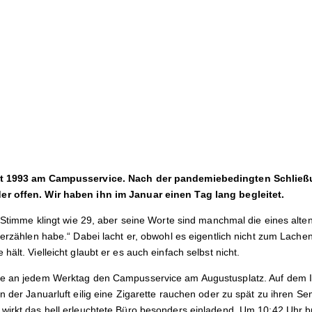
eit 1993 am Campusservice. Nach der pandemiebedingten Schließ
r offen. Wir haben ihn im Januar einen Tag lang begleitet.
ne Stimme klingt wie 29, aber seine Worte sind manchmal die eines alt
 erzählen habe.“ Dabei lacht er, obwohl es eigentlich nicht zum Lache
ält. Vielleicht glaubt er es auch einfach selbst nicht.
ie an jedem Werktag den Campusservice am Augustusplatz. Auf dem I
n der Januarluft eilig eine Zigarette rauchen oder zu spät zu ihren 
wirkt das hell erleuchtete Büro besonders einladend. Um 10:42 Uhr br