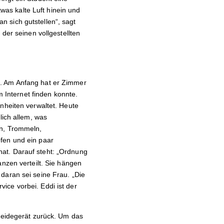
as kalte Luft hinein und
 sich gutstellen“, sagt
der seinen vollgestellten
t. Am Anfang hat er Zimmer
m Internet finden konnte.
nheiten verwaltet. Heute
lich allem, was
en, Trommeln,
pfen und ein paar
at. Darauf steht: „Ordnung
anzen verteilt. Sie hängen
daran sei seine Frau. „Die
ice vorbei. Eddi ist der
hneidegerät zurück. Um das