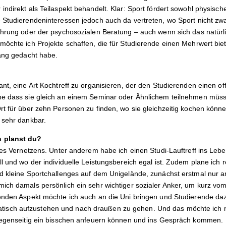
ndirekt als Teilaspekt behandelt. Klar: Sport fördert sowohl physisch
 Studierendeninteressen jedoch auch da vertreten, wo Sport nicht zw
ährung oder der psychosozialen Beratung – auch wenn sich das natürli
möchte ich Projekte schaffen, die für Studierende einen Mehrwert biet
fang gedacht habe.
ant, eine Art Kochtreff zu organisieren, der den Studierenden einen o
ne dass sie gleich an einem Seminar oder Ähnlichem teilnehmen müss
rt für über zehn Personen zu finden, wo sie gleichzeitig kochen könne
 sehr dankbar.
n planst du?
des Vernetzens. Unter anderem habe ich einen Studi-Lauftreff ins Lebe
l und wo der individuelle Leistungsbereich egal ist. Zudem plane ich 
nd kleine Sportchallenges auf dem Unigelände, zunächst erstmal nur 
ich damals persönlich ein sehr wichtiger sozialer Anker, um kurz vom
zenden Aspekt möchte ich auch an die Uni bringen und Studierende d
sch aufzustehen und nach draußen zu gehen. Und das möchte ich m
 gegenseitig ein bisschen anfeuern können und ins Gespräch kommen.