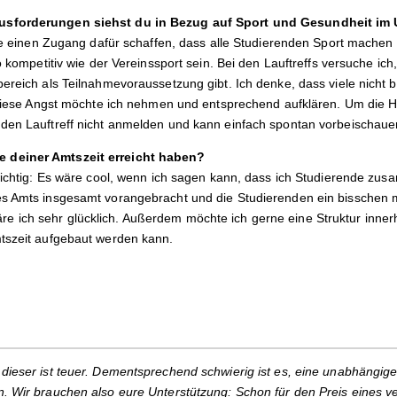
usforderungen siehst du in Bezug auf Sport und Gesundheit im 
llte einen Zugang dafür schaffen, dass alle Studierenden Sport mache
so kompetitiv wie der Vereinssport sein. Bei den Lauftreffs versuche i
bereich als Teilnahmevoraussetzung gibt. Ich denke, dass viele nicht
. Diese Angst möchte ich nehmen und entsprechend aufklären. Um die 
den Lauftreff nicht anmelden und kann einfach spontan vorbeischaue
 deiner Amtszeit erreicht haben?
 wichtig: Es wäre cool, wenn ich sagen kann, dass ich Studierende z
es Amts insgesamt vorangebracht und die Studierenden ein bisschen
ich sehr glücklich. Außerdem möchte ich gerne eine Struktur innerh
tszeit aufgebaut werden kann.
dieser ist teuer. Dementsprechend schwierig ist es, eine unabhängige
. Wir brauchen also eure Unterstützung: Schon für den Preis eines v