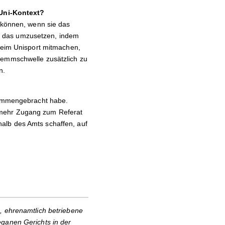
Uni-Kontext?
n können, wenn sie das
ch, das umzusetzen, indem
 beim Unisport mitmachen,
Hemmschwelle zusätzlich zu
n.
usammengebracht habe.
 mehr Zugang zum Referat
alb des Amts schaffen, auf
, ehrenamtlich betriebene
eganen Gerichts in der