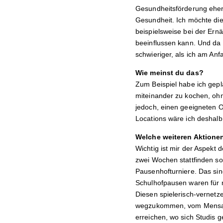
Gesundheitsförderung eher i
Gesundheit. Ich möchte die
beispielsweise bei der Ern
beeinflussen kann. Und da 
schwieriger, als ich am An
Wie meinst du das?
Zum Beispiel habe ich gepl
miteinander zu kochen, oh
jedoch, einen geeigneten O
Locations wäre ich deshalb
Welche weiteren Aktione
Wichtig ist mir der Aspekt 
zwei Wochen stattfinden sol
Pausenhofturniere. Das si
Schulhofpausen waren für m
Diesen spielerisch-vernet
wegzukommen, vom Mensati
erreichen, wo sich Studis