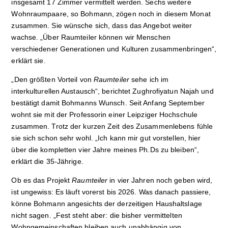
insgesamt 17 Zimmer vermittelt werden. Sechs weitere
Wohnraumpaare, so Bohmann, zögen noch in diesem Monat
zusammen. Sie wünsche sich, dass das Angebot weiter
wachse. „Über Raumteiler können wir Menschen
verschiedener Generationen und Kulturen zusammenbringen“,
erklärt sie.
„Den größten Vorteil von
Raumteiler
sehe ich im
interkulturellen Austausch“, berichtet Zughrofiyatun Najah und
bestätigt damit Bohmanns Wunsch. Seit Anfang September
wohnt sie mit der Professorin einer Leipziger Hochschule
zusammen. Trotz der kurzen Zeit des Zusammenlebens fühle
sie sich schon sehr wohl. „Ich kann mir gut vorstellen, hier
über die kompletten vier Jahre meines Ph.Ds zu bleiben“,
erklärt die 35-Jährige.
Ob es das Projekt
Raumteiler
in vier Jahren noch geben wird,
ist ungewiss: Es läuft vorerst bis 2026. Was danach passiere,
könne Bohmann angesichts der derzeitigen Haushaltslage
nicht sagen. „Fest steht aber: die bisher vermittelten
Wohngemeinschaften bleiben auch unabhängig von