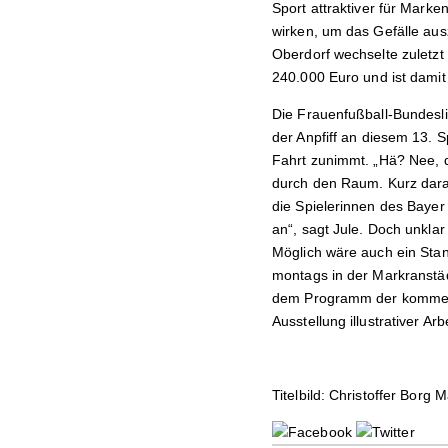
Sport
attraktiv
er
für
Marke
wirken, um das Gefälle ausz
Oberdorf wechselte zuletzt 
240
.
000 Euro
und ist damit
Die Frauenfußball-Bundeslig
der
Anpfiff an diesem 13. 
Fahrt zunimmt. „Hä? Nee, d
durch den Raum. Kurz darau
die Spielerinnen des Bayer
an“, sagt Jule. Doch unklar
Möglich wäre auch ein Stan
montags in der Markranstä
dem Programm der kommend
Ausstellung illustrativer Ar
Titelbild: Christoffer Borg 