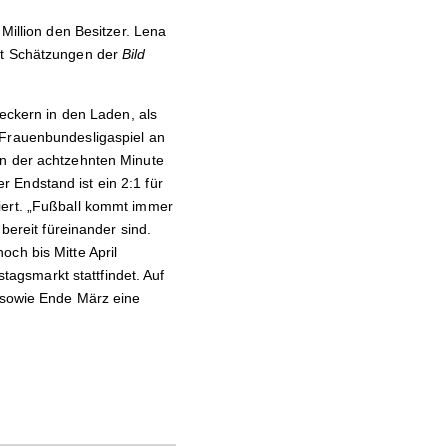
Million den Besitzer.
Lena
ut Schätzungen der
Bild
leckern in den Laden, als
 Frauenbundesligaspiel an
in der achtzehnten Minute
 Endstand ist ein 2:1 für
iert. „Fußball kommt immer
bereit füreinander sind.
ch bis Mitte April
agsmarkt stattfindet. Auf
sowie Ende März eine