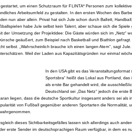
kt gestartet, um einen Schutzraum für FLINTA* Personen zum kollekti
undliches Arbeitsumfeld zu gestalten. In den ersten Wochen des Barbe
den nun aber allein. Privat hat sich Jule schon durch Ballett, Handbal
allspielen habe Jule selbst kein Talent, aber schaue sich die Spiele
 mit der Umsetzung der Projektidee: Die Gäste würden sich im „Netz“ wo
sche geäußert, zum Beispiel nach Basketball und Biathlon gefragt. 
nicht selbst. „Wahrscheinlich brauche ich einen langen Atem“, sagt Jule
terschätzen. Weil der Laden aus Kapazitätsgründen nur einmal wöchent
In den USA gibt es das Veranstaltungsformat s
Sportsbra“ heißt das Lokal aus Portland, das
als erste Bar gehandelt wird, die ausschließli
Deutschland sei „Das Netz“ jedoch die erste Ba
aran liegen, dass die deutsche Sportkultur insgesamt anders sei als i
pularität von Fußball gegenüber anderen Sportarten die Normalität,
t wahrgenommen.
leich dieses Sichtbarkeitsgefälles lassen sich allerdings auch and
der erste Sender im deutschsprachigen Raum verfügbar, in dem es n