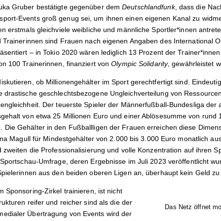
uka Gruber bestätigte gegenüber dem
Deutschlandfunk
, dass die Na
port-Events groß genug sei, um ihnen einen eigenen Kanal zu widm
en erstmals gleichviele weibliche und männliche Sportler*innen antret
d Trainerinnen sind Frauen nach eigenen Angaben des International 
sentiert – in Tokio 2020 wären lediglich 13 Prozent der Trainer*innen
on 100 Trainerinnen, finanziert von
Olympic Solidarity
, gewährleistet 
kutieren, ob Millionengehälter im Sport gerechtfertigt sind. Eindeutig 
 drastische geschlechtsbezogene Ungleichverteilung von Ressourcen i
engleichheit. Der teuerste Spieler der Männerfußball-Bundesliga der a
sgehalt von etwa 25 Millionen Euro und einer Ablösesumme von rund 
Die Gehälter in den Fußballligen der Frauen erreichen diese Dimens
Lina Magull für Mindestgehälter von 2.000 bis 3.000 Euro monatlich aus,
 zweiten die Professionalisierung und volle Konzentration auf ihren Sp
n Sportschau-Umfrage, deren Ergebnisse im Juli 2023 veröffentlicht w
Spielerinnen aus den beiden oberen Ligen an, überhaupt kein Geld zu
 Sponsoring-Zirkel trainieren, ist nicht
ukturen reifer und reicher sind als
die der
Das Netz öffnet mo
medialer Übertragung
von Events
wird der