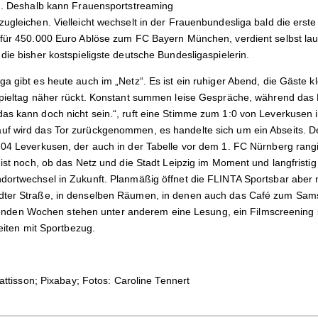
n
.
D
eshalb kann Frauensport
s
treaming
ugleichen. Vielleicht wechselt in der Frauenbundesliga bald die erste 
für 450
.
000 Euro Ablöse zum FC Bayern München, verdient selbst la
 die bisher kostspieligste deutsche Bundesligaspielerin.
a gibt es heute auch im „Netz“. Es ist ein ruhiger Abend, die Gäste k
Spieltag näher rückt. Konstant summen leise Gespräche, während das
as kann doch nicht sein.“, ruft eine Stimme zum 1:0 von Leverkusen 
f wird das Tor zurückgenommen, es handelte sich um ein Abseits. Der
 04 Leverkusen, der auch in der Tabelle vor dem 1. FC Nürnberg rang
 ist noch, ob das Netz und die Stadt Leipzig im Moment und langfristig 
dortwechsel in Zukunft. Planmäßig öffnet die FLINTA Sportsbar aber no
dter Straße, in denselben Räumen, in denen auch das Café zum Samst
en Wochen stehen unter anderem eine Lesung, ein Filmscreening 
beiten mit Sportbezug.
Mattisson; Pixabay; Fotos: Caroline Tennert