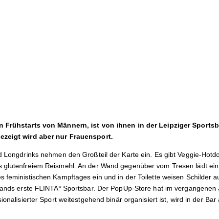
n Frühstarts von Männern, ist von ihnen in der Leipziger Sportsb
ezeigt wird aber nur Frauensport.
nd Longdrinks nehmen den Großteil der Karte ein. Es gibt Veggie-Hotdo
s glutenfreiem Reismehl. An der Wand gegenüber vom Tresen lädt ei
s feministischen Kampftages ein und in der Toilette weisen Schilder a
hlands erste FLINTA* Sportsbar. Der PopUp-Store hat im vergangenen J
ionalisierter Sport weitestgehend binär organisiert ist, wird in der Ba