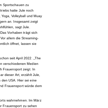
ven Sportschauen zu
triebs hatte Jule noch
l, Yoga, Volleyball und Muay
 gern an. Insgesamt zeigt
hlfühlen, sagt Jule.
Das Vorhaben trägt sich
. Vor allem die Streaming-
lich öffnet, lassen sie
chon seit April 2022. „The
 in verschiedenen Medien
ch Frauensport zeigt. In
r dieser Art, erzählt Jule,
n den USA. Hier sei eine
 und Frauensport würde dem
erorts wahrnehmen. Im März
ur Frauensport zu sehen