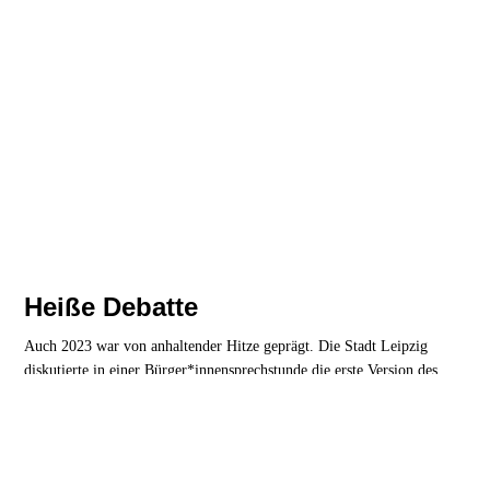
Heiße Debatte
Auch 2023 war von anhaltender Hitze geprägt. Die Stadt Leipzig
diskutierte in einer Bürger*innensprechstunde die erste Version des
Hitzeaktionsplans zum Schutz der Gesundheit von Bürger*innen.
Klima
Leipzig
| 10. Dezember 2023