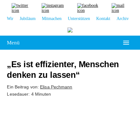
Wir
Jubiläum
Mitmachen
Unterstützen
Kontakt
Archiv
Menü
Hochschulpolitik
„Es ist effizienter, Menschen
Leipzig
denken zu lassen“
Kolumne
Ein Beitrag von:
Elisa Pechmann
Lesedauer: 4 Minuten
Reportage
Interview
Kultur