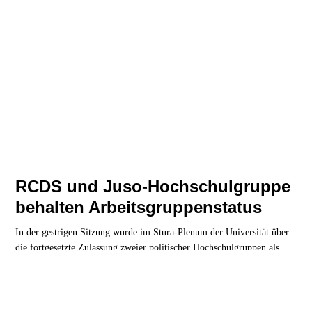
RCDS und Juso-Hochschulgruppe
behalten Arbeitsgruppenstatus
In der gestrigen Sitzung wurde im Stura-Plenum der Universität über
die fortgesetzte Zulassung zweier politischer Hochschulgruppen als
AGs diskutiert. Besonders über den RCDS herrschte Uneinigkeit.
Hochschulpolitik
| 22. Januar 2020