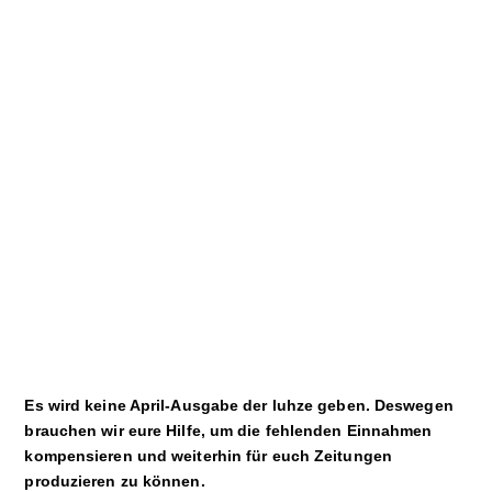
Kultur
Sport
Film
Klima
International
Wissenschaft
Service
Campuskultur
Es wird keine April-Ausgabe der luhze geben. Deswegen
brauchen wir eure Hilfe, um die fehlenden Einnahmen
kompensieren und weiterhin für euch Zeitungen
produzieren zu können.