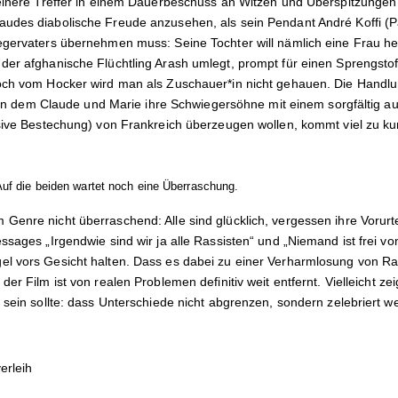
leinere Treffer in einem Dauerbeschuss an Witzen und Überspitzungen
udes diabolische Freude anzusehen, als sein Pendant André Koffi (P
egervaters übernehmen muss: Seine Tochter will nämlich eine Frau he
der afghanische Flüchtling Arash umlegt, prompt für einen Sprengstoff
och vom Hocker wird man als Zuschauer*in nicht gehauen. Die Handlun
l, in dem Claude und Marie ihre Schwiegersöhne mit einem sorgfältig 
usive Bestechung) von Frankreich überzeugen wollen, kommt viel zu ku
Auf die beiden wartet noch eine Überraschung.
Genre nicht überraschend: Alle sind glücklich, vergessen ihre Vorurt
ssages „Irgendwie sind wir ja alle Rassisten“ und „Niemand ist frei von
el vors Gesicht halten. Dass es dabei zu einer Verharmlosung von R
der Film ist von realen Problemen definitiv weit entfernt. Vielleicht 
sein sollte: dass Unterschiede nicht abgrenzen, sondern zelebriert we
erleih