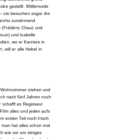
e gestellt. Mittlerweile
– sie besuchen sogar die
kreichs zunehmend
 (Frédéric Chau) und
doun) und Isabelle
ien, wo er Karriere in
 will er alle Hebel in
im Wohnzimmer stehen und
uch nach fünf Jahren noch
r schafft es Regisseur
Film alles und jeden aufs
m ersten Teil noch frisch
s, man hat alles schon mal
ch wie vor um einiges