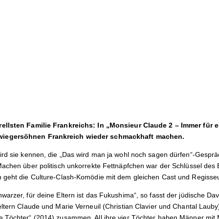
rellsten Familie Frankreichs: In „Monsieur Claude 2 – Immer für
wiegersöhnen Frankreich wieder schmackhaft machen.
ird sie kennen, die „Das wird man ja wohl noch sagen dürfen“-Gesprä
Machen über politisch unkorrekte Fettnäpfchen war der Schlüssel des 
 geht die Culture-Clash-Komödie mit dem gleichen Cast und Regisseu
arzer, für deine Eltern ist das Fukushima“, so fasst der jüdische Davi
ltern Claude und Marie Verneuil (Christian Clavier und Chantal Lauby)
 Töchter“ (2014) zusammen. All ihre vier Töchter haben Männer mit 