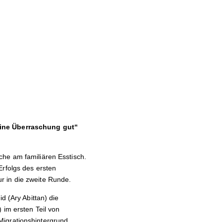
 eine Überraschung gut“
che am familiären Esstisch.
Erfolgs des ersten
r in die zweite Runde.
d (Ary Abittan) die
 im ersten Teil von
Migrationshintergrund