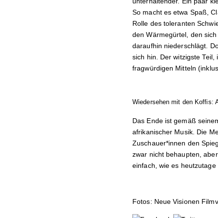
unterhaltender. Ein paar k
So macht es etwa Spaß, Cla
Rolle des toleranten Schwi
den Wärmegürtel, den sich 
daraufhin niederschlägt. D
sich hin. Der witzigste Tei
fragwürdigen Mitteln (inkl
Wiedersehen mit den Koffis: 
Das Ende ist gemäß seinem 
afrikanischer Musik. Die Me
Zuschauer*innen den Spieg
zwar nicht behaupten, aber 
einfach, wie es heutzutage 
Fotos: Neue Visionen Filmv