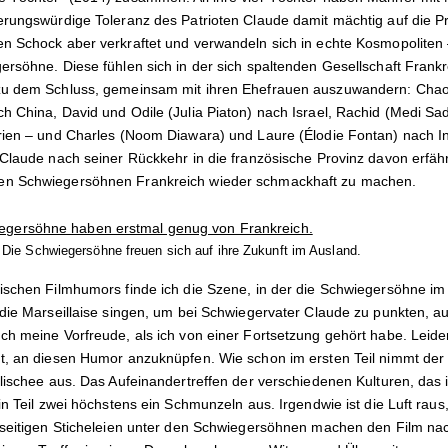
rungswürdige Toleranz des Patrioten Claude damit mächtig auf die Prob
n Schock aber verkraftet und verwandeln sich in echte Kosmopoliten 
ersöhne. Diese fühlen sich in der sich spaltenden Gesellschaft Fran
zu dem Schluss, gemeinsam mit ihren Ehefrauen auszuwandern: Chao
h China, David und Odile (Julia Piaton) nach Israel, Rachid (Medi Sa
rien – und Charles (Noom Diawara) und Laure (Élodie Fontan) nach Ind
Claude nach seiner Rückkehr in die französische Provinz davon erfährt,
en Schwiegersöhnen Frankreich wieder schmackhaft zu machen.
 Die Schwiegersöhne freuen sich auf ihre Zukunft im Ausland.
sischen Filmhumors finde ich die Szene, in der die Schwiegersöhne 
 die Marseillaise singen, um bei Schwiegervater Claude zu punkten, a
ch meine Vorfreude, als ich von einer Fortsetzung gehört habe. Leide
t, an diesen Humor anzuknüpfen. Wie schon im ersten Teil nimmt der 
lischee aus. Das Aufeinandertreffen der verschiedenen Kulturen, das i
in Teil zwei höchstens ein Schmunzeln aus. Irgendwie ist die Luft rau
nseitigen Sticheleien unter den Schwiegersöhnen machen den Film na