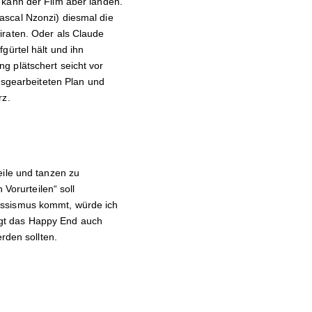
 kann der Film aber landen.
ascal Nzonzi) diesmal die
iraten. Oder als Claude
gürtel hält und ihn
g plätschert seicht vor
ausgearbeiteten Plan und
rz.
eile und tanzen zu
 Vorurteilen“ soll
assismus kommt, würde ich
zeigt das Happy End auch
rden sollten.