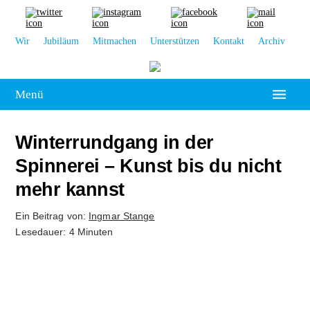
Wir
Jubiläum
Mitmachen
Unterstützen
Kontakt
Archiv
Menü
Hochschulpolitik
Winterrundgang in der
Leipzig
Spinnerei – Kunst bis du nicht
mehr kannst
Kolumne
Ein Beitrag von:
Ingmar Stange
Reportage
Lesedauer: 4 Minuten
Interview
Kultur