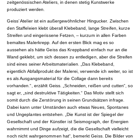
zeitgenössischen Ateliers, in denen stetig Kunstwerke
produziert werden.
Geiss’ Atelier ist ein außergewöhnlicher Hingucker. Zwischen
den Staffeleien klebt überall Klebeband, lange Streifen, kurze
Streifen und eingerissene Fetzen, – kurzum in allen Farben
bemaltes Malerkrepp. Auf den ersten Blick mag es so
aussehen als hätte Geiss das Kreppband einfach nur an die
Wand geklebt, um sich dessen zu entledigen, aber die Streifen
sind eines seiner Arbeitsmaterialien. „Das Klebeband,
eigentlich Abfallprodukt der Malerei, verwende ich weiter, so ist
es als Ausgangsmaterial für die Collage dann bereits
vorhanden.“, erzählt Geiss. „Schneiden, reißen und cutten“, so
sagt er, „sind destruktive Tätigkeiten.“ Das Motiv stellt sich
somit durch die Zerstörung in seinen Grundsätzen infrage.
Dabei kann unter Umständen auch etwas Neues, Spontanes
und Ungeplantes entstehen. „Die Kunst ist der Spiegel der
Gesellschaft und der Künstler ist Seismograph, der Energien
wahrnimmt und Dinge aufzeigt, die die Gesellschaft vielleicht
noch nicht wahrgenommen hat“, bemerkt Geiss. Die Bilder von