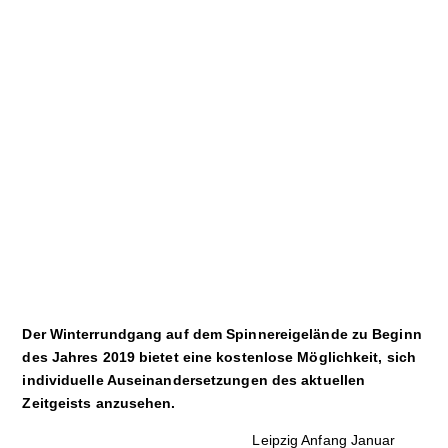
Sport
Film
Klima
International
Wissenschaft
Service
Campuskultur
Der Winterrundgang auf dem Spinnereigelände zu Beginn
des Jahres 2019 bietet eine kostenlose Möglichkeit, sich
individuelle Auseinandersetzungen des aktuellen
Zeitgeists anzusehen.
Leipzig Anfang Januar