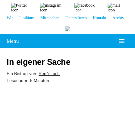
Wir
Jubiläum
Mitmachen
Unterstützen
Kontakt
Archiv
Menü
Hochschulpolitik
In eigener Sache
Leipzig
Ein Beitrag von:
René Loch
Lesedauer: 5 Minuten
Kolumne
Reportage
Interview
Kultur