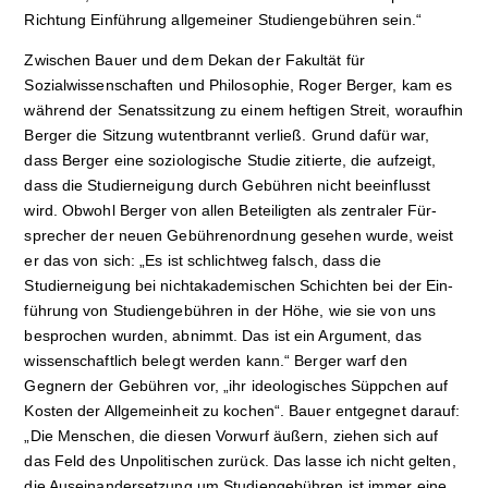
Richtung Einführung allgemeiner Studiengebühren sein.“
Zwischen Bauer und dem Dekan der Fakultät für
Sozialwissenschaften und Philosophie, Roger Berger, kam es
während der Senatssitzung zu einem heftigen Streit, woraufhin
Berger die Sitzung wutentbrannt verließ. Grund dafür war,
dass Berger eine soziologische Studie zitierte, die aufzeigt,
dass die Studierneigung durch Gebühren nicht beeinflusst
wird. Obwohl Berger von allen Be­teiligten als zentraler Für­
sprecher der neuen Ge­büh­ren­ordnung gesehen wur­de, weist
er das von sich: „Es ist schlichtweg falsch, dass die
Studierneigung bei nicht­aka­de­mischen Schichten bei der Ein­
führung von Studiengebühren in der Höhe, wie sie von uns
besprochen wurden, abnimmt. Das ist ein Argument, das
wissenschaftlich belegt werden kann.“ Berger warf den
Gegnern der Gebühren vor, „ihr ideologisches Süppchen auf
Kosten der Allgemeinheit zu kochen“. Bauer entgegnet darauf:
„Die Menschen, die diesen Vorwurf äußern, ziehen sich auf
das Feld des Unpolitischen zurück. Das lasse ich nicht gelten,
die Auseinandersetzung um Studiengebühren ist immer eine