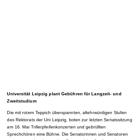
Sport
Film
Klima
International
Wissenschaft
Service
Campuskultur
Universität Leipzig plant Gebühren für Langzeit- und
Zweitstudium
Die mit rotem Teppich überspannten, altehr­würdigen Stufen
des Rektorats der Uni Leipzig, boten zur letzten Senatssitzung
am 16. Mai Trillerpfeifenkonzerten und gebrüllten
Sprechchören eine Bühne. Die Se­na­torinnen und Senatoren