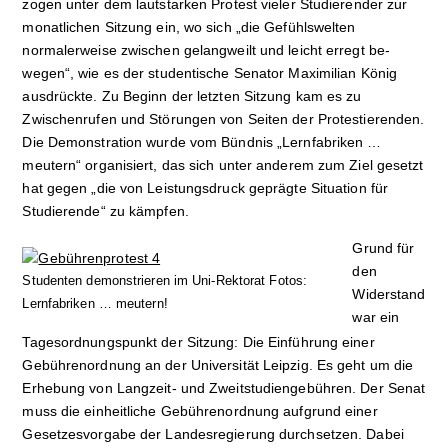
zogen unter dem lautstarken Protest vieler Studierender zur
monatlichen Sitzung ein, wo sich „die Gefühlswelten
normalerweise zwischen gelangweilt und leicht erregt be­
wegen“, wie es der stu­dentische Senator Maximilian König
ausdrückte. Zu Beginn der letzten Sitzung kam es zu
Zwischenrufen und Störungen von Seiten der Protestierenden.
Die Demonstration wurde vom Bündnis „Lern­fa­bri­ken …
meutern“ orga­ni­siert, das sich unter anderem zum Ziel ge­setzt
hat gegen „die von Leis­tungsdruck geprägte Situation für
Studierende“ zu kämp­fen.
Grund für
den
Studenten demonstrieren im Uni-Rektorat Fotos:
Widerstand
Lernfabriken … meutern!
war ein
Tagesordnungspunkt der Sitzung: Die Einführung einer
Gebührenordnung an der Universität Leipzig. Es geht um die
Erhebung von Langzeit- und Zweitstudiengebühren. Der Senat
muss die einheitliche Gebührenordnung aufgrund einer
Gesetzesvorgabe der Landes­re­gie­rung durch­setzen. Dabei