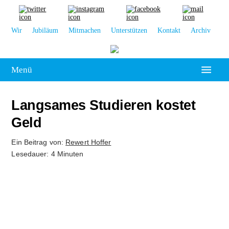
Wir
Jubiläum
Mitmachen
Unterstützen
Kontakt
Archiv
Menü
Hochschulpolitik
Langsames Studieren kostet
Leipzig
Geld
Kolumne
Ein Beitrag von:
Rewert Hoffer
Lesedauer: 4 Minuten
Reportage
Interview
Kultur