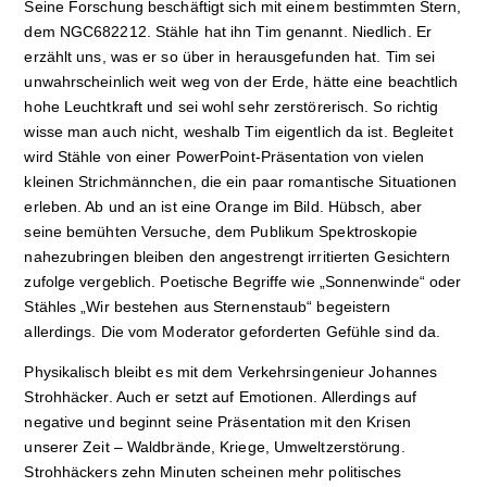
Seine Forschung beschäftigt sich mit einem bestimmten Stern,
dem NGC682212. Stähle hat ihn Tim genannt. Niedlich. Er
erzählt uns, was er so über in herausgefunden hat. Tim sei
unwahrscheinlich weit weg von der Erde, hätte eine beachtlich
hohe Leuchtkraft und sei wohl sehr zerstörerisch. So richtig
wisse man auch nicht, weshalb Tim eigentlich da ist. Begleitet
wird Stähle von einer PowerPoint-Präsentation von vielen
kleinen Strichmännchen, die ein paar romantische Situationen
erleben. Ab und an ist eine Orange im Bild. Hübsch, aber
seine bemühten Versuche, dem Publikum Spektroskopie
nahezubringen bleiben den angestrengt irritierten Gesichtern
zufolge vergeblich. Poetische Begriffe wie „Sonnenwinde“ oder
Stähles „Wir bestehen aus Sternenstaub“ begeistern
allerdings. Die vom Moderator geforderten Gefühle sind da.
Physikalisch bleibt es mit dem Verkehrsingenieur Johannes
Strohhäcker. Auch er setzt auf Emotionen. Allerdings auf
negative und beginnt seine Präsentation mit den Krisen
unserer Zeit – Waldbrände, Kriege, Umweltzerstörung.
Strohhäckers zehn Minuten scheinen mehr politisches