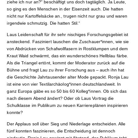
ziehe ich nur an?“ beschäftigt uns doch tagtäglich. Ja Leute,
so ging es den Menschen in der Eisenzeit auch. Die hatten
nicht nur Kartoffelsäcke an., trugen nicht nur grau und waren
irgendwie schmutzig. Die hatten Stil.“
Laus Leidenschaft für ihr sehr nischiges Forschungsgebiet ist
ansteckend. Fasziniert lauschen die Zuschauer*innen, wie sie
von Abdrücken von Schafwollfasern in Rostklumpen und dem
Kraut Waid schwärmt, das ein wunderschönes Hellblau färbe.
Als die Triangel ertönt, kommt der Moderator zurück auf die
Bühne und fragt Lau zu ihrer Forschung aus – auch ihn hat
die Geschichte Jahrtausender alter Mode gepackt. Ronja Lau
ist eine von vier Textilarchäolog*innen deutschlandweit. In
ganz Europa gäbe es so 50 bis 60 Kolleg*innen. Ob sich das
nach diesem Abend ändert? Oder ob Laus Vortrag die
Schulklasse im Publikum zu neuen Karriereplänen inspirieren
konnte?
Der Applaus soll über Sieg und Niederlage entscheiden. Alle
fünf konnten faszinieren, die Entscheidung ist dennoch