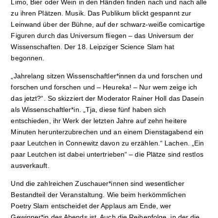
Limo, Bier oder Wein in den Händen finden nach und nach alle
zu ihren Plätzen. Musik. Das Publikum blickt gespannt zur
Leinwand über der Bühne, auf der schwarz-weiße comicartige
Figuren durch das Universum fliegen – das Universum der
Wissenschaften. Der 18. Leipziger Science Slam hat
begonnen.
„Jahrelang sitzen Wissenschaftler*innen da und forschen und
forschen und forschen und – Heureka! – Nur wem zeige ich
das jetzt?“. So skizziert der Moderator Rainer Holl das Dasein
als Wissenschaftler*in. „Tja, diese fünf haben sich
entschieden, ihr Werk der letzten Jahre auf zehn heitere
Minuten herunterzubrechen und an einem Dienstagabend ein
paar Leutchen in Connewitz davon zu erzählen.“ Lachen. „Ein
paar Leutchen ist dabei untertrieben“ – die Plätze sind restlos
ausverkauft.
Und die zahlreichen Zuschauer*innen sind wesentlicher
Bestandteil der Veranstaltung. Wie beim herkömmlichen
Poetry Slam entscheidet der Applaus am Ende, wer
Gewinner*in des Abends ist. Auch die Reihenfolge, in der die