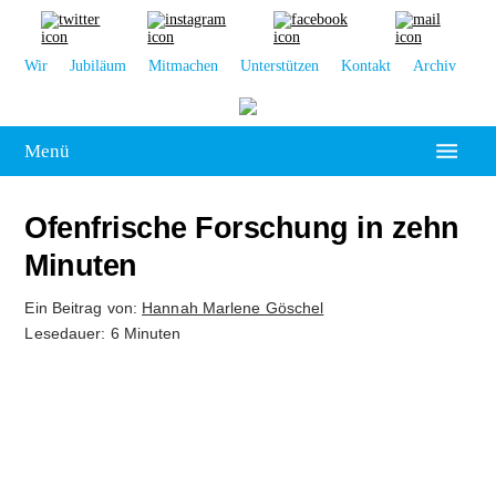
Wir
Jubiläum
Mitmachen
Unterstützen
Kontakt
Archiv
Menü
Hochschulpolitik
Ofenfrische Forschung in zehn
Leipzig
Minuten
Kolumne
Ein Beitrag von:
Hannah Marlene Göschel
Lesedauer: 6 Minuten
Reportage
Interview
Kultur