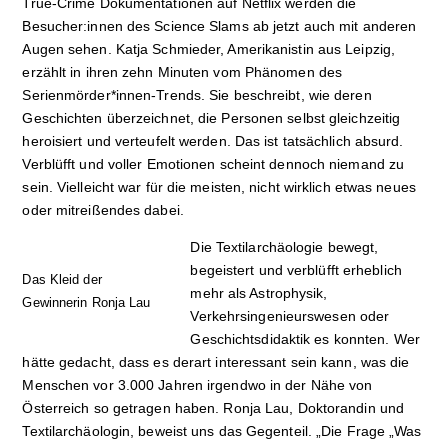
True-Crime Dokumentationen auf Netflix werden die
Besucher:innen des Science Slams ab jetzt auch mit anderen
Augen sehen. Katja Schmieder, Amerikanistin aus Leipzig,
erzählt in ihren zehn Minuten vom Phänomen des
Serienmörder*innen-Trends. Sie beschreibt, wie deren
Geschichten überzeichnet, die Personen selbst gleichzeitig
heroisiert und verteufelt werden. Das ist tatsächlich absurd.
Verblüfft und voller Emotionen scheint dennoch niemand zu
sein. Vielleicht war für die meisten, nicht wirklich etwas neues
oder mitreißendes dabei.
Die Textilarchäologie bewegt,
begeistert und verblüfft erheblich
Das Kleid der
mehr als Astrophysik,
Gewinnerin Ronja Lau
Verkehrsingenieurswesen oder
Geschichtsdidaktik es konnten. Wer
hätte gedacht, dass es derart interessant sein kann, was die
Menschen vor 3.000 Jahren irgendwo in der Nähe von
Österreich so getragen haben. Ronja Lau, Doktorandin und
Textilarchäologin, beweist uns das Gegenteil. „Die Frage „Was