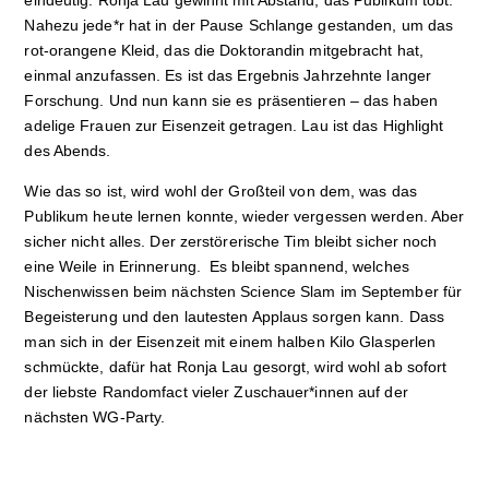
eindeutig. Ronja Lau gewinnt mit Abstand, das Publikum tobt.
Nahezu jede*r hat in der Pause Schlange gestanden, um das
rot-orangene Kleid, das die Doktorandin mitgebracht hat,
einmal anzufassen. Es ist das Ergebnis Jahrzehnte langer
Forschung. Und nun kann sie es präsentieren – das haben
adelige Frauen zur Eisenzeit getragen. Lau ist das Highlight
des Abends.
Wie das so ist, wird wohl der Großteil von dem, was das
Publikum heute lernen konnte, wieder vergessen werden. Aber
sicher nicht alles. Der zerstörerische Tim bleibt sicher noch
eine Weile in Erinnerung. Es bleibt spannend, welches
Nischenwissen beim nächsten Science Slam im September für
Begeisterung und den lautesten Applaus sorgen kann. Dass
man sich in der Eisenzeit mit einem halben Kilo Glasperlen
schmückte, dafür hat Ronja Lau gesorgt, wird wohl ab sofort
der liebste Randomfact vieler Zuschauer*innen auf der
nächsten WG-Party.