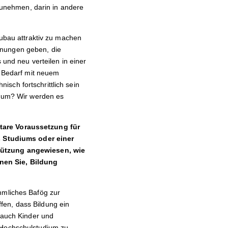
tzunehmen, darin in andere
eubau attraktiv zu machen
hnungen geben, die
 und neu verteilen in einer
n Bedarf mit neuem
sch fortschrittlich sein
it um? Wir werden es
ntare Voraussetzung für
 Studiums oder einer
stützung angewiesen, wie
nen Sie, Bildung
mmliches Bafög zur
fen, dass Bildung ein
s auch Kinder und
n Hochschulstudium zu