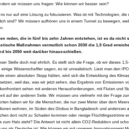
dern wir müssen uns fragen: Wie können wir besser sein?
s nur auf eine Lösung zu fokussieren. Was ist mit Technologien, die n
ich sind? Wir müssen aufhören uns in einem Tunnel zu bewegen, weil
en.
n reden, die in fünf bis zehn Jahren entstehen, ist es da nich
stische Maßnahmen vermutlich schon 2030 die 1,5 Grad erreichen
nd bis 2050 weit darüber hinausschießen.
er Stelle doch mal ehrlich. Es stellt sich die Frage, ob wir dieses 1
 einige Wissenschaftler sagen, es ist unrealistisch. Liest man den IPCC
ute einen absoluten Stopp hätten, wird sich die Entwicklung des Klim
rtsetzen, weil das, was wir jetzt sehen, das Ergebnis von Emissionen 
 konfrontiert sehen mit anderen Herausforderungen, mit Fluten und St
it auf der anderen Seite. Wir müssen uns vielmehr mit der Frage z
orten haben wir für die Menschen, die nur zwei Meter über dem Meer
lionen wohnen, im Süden des Globus in Bangladesch und anderswo au
chen dort nicht zu Schaden kommen oder riesige Flüchtlingsströme en
 zum Hals steht? Die Antwort ist nicht allein CO2-Reduktion und schon
uns als Deutsche ist: Wie können wir mit unserem Innovationsgeist Mö