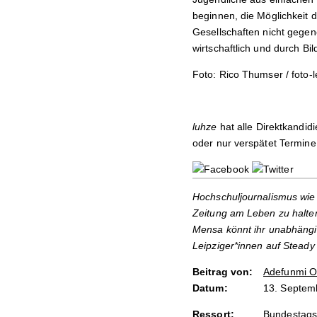
beginnen, die Möglichkeit 
Gesellschaften nicht gegene
wirtschaftlich und durch Bi
Foto: Rico Thumser / foto-l
luhze
hat alle Direktkandi
oder nur verspätet Termine
Hochschuljournalismus wie 
Zeitung am Leben zu halten
Mensa könnt ihr unabhängi
Leipziger*innen auf Steady
Beitrag von:
Adefunmi O
Datum:
13. Septem
Ressort:
Bundestags