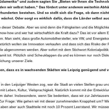
 Südamerika“ und zudem sagten Sie „Bieten wir Ihnen die Technol
en wir selbst haben.“ Das fördert unter anderem weiterhin Abhä
rhunderten bestehen. Und so stellt sich die Frage, ob dann nicht
 wächst. Oder sorgt es wirklich dafür, dass die Länder selbst au
te dieser Debatte. Aber wo sind denn die Fähigkeiten und die Möglich
ow-how und wer hat wirtschaftlich die Kraft dazu? Das ist vor allem
ann. Man sieht, dass große Automobilhersteller, wie VW, und Energie
ürlich wollen sie Innovation verkaufen und dass sich das Risiko der
die abgenommen werden. Aber sofort mit dem Stichwort Kolonialpolitik 
amit tot. Plötzlich sind Scheuklappen da und es können nur noch Disk
lichung unserer Ziele.
gen, dass es in wachsenden Städten wie Leipzig genügend und v
 in den Leipziger Westen zog, war die Stadt an vielen Stellen grau und 
mit Leben, Kultur, Vielsprachigkeit. Natürlich kommt mit der Entwicklu
daher. Insbesondere, wenn Sie bedenken, dass wir zur Jahrtausend
Zur Frage: Wie gehen wir mit dieser zunehmenden Knappheit um? Wir h
ben aber auch Stadtteile mit noch 10 Prozent Leerstand. Wir müssen