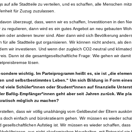
gs auf alle Stadtteile zu verteilen, und es schaffen, alle Menschen mi
fenheit für Zuzug zuzulassen.
t davon überzeugt, dass, wenn wir es schaffen, Investitionen in den N
r zu regulieren, dann wird es ein gutes Angebot an neu gebauten Wo
s ein oder anderen teurer sind. Aber dann wird sich Bevölkerung anders
für alle Stadtteile gut organisieren. Wir können nicht anders, als de
m wir investieren. Und wenn der zugleich CO2-neutral und klimatechni
Preis. Dann ist die gesamtgesellschaftliche Frage: Wie gehen wir dam
Mietpreisbremse lösen.
sondere wichtig. Im Parteiprogramm heißt es, sie ist „die eleme
en und selbstbestimmtes Leben.“ Um sich Bildung in Form eines
ind viele Schüler*innen oder Student*innen auf finanzielle Unter
 der Bafög-Empfänger*innen geht aber seit Jahren zurück. Wie pla
kratisch möglich zu machen?
rstellen, dass wir völlig unabhängig vom Geldbeutel der Eltern auskö
s doch einfach und bürokratiearm gehen. Wir müssen es wieder schaf
 gesellschaftlichen Aufstieg ist. Wir müssen es wieder schaffen, das
Verhältnissen, aus nicht-akademischen Haushalten, mit Potenzial ei