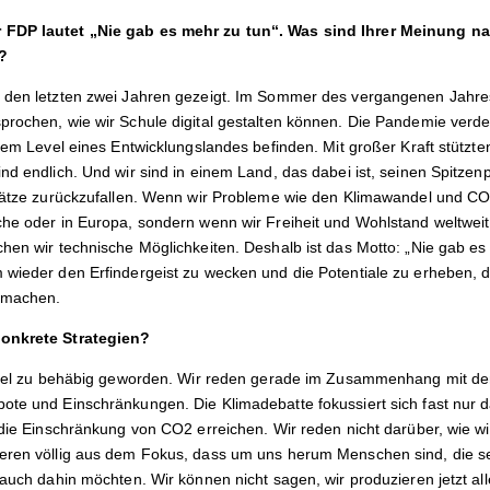
 FDP lautet „Nie gab es mehr zu tun“. Was sind Ihrer Meinung n
?
 den letzten zwei Jahren gezeigt. Im Sommer des vergangenen Jahres
prochen, wie wir Schule digital gestalten können. Die Pandemie verdeu
 dem Level eines Entwicklungslandes befinden. Mit großer Kraft stützten
nd endlich. Und wir sind in einem Land, das dabei ist, seinen Spitzenp
Plätze zurückzufallen. Wenn wir Probleme wie den Klimawandel und CO
che oder in Europa, sondern wenn wir Freiheit und Wohlstand weltweit
hen wir technische Möglichkeiten. Deshalb ist das Motto: „Nie gab es 
 wieder den Erfindergeist zu wecken und die Potentiale zu erheben, d
usmachen.
konkrete Strategien?
n viel zu behäbig geworden. Wir reden gerade im Zusammenhang mit d
ote und Einschränkungen. Die Klimadebatte fokussiert sich fast nur d
 die Einschränkung von CO2 erreichen. Wir reden nicht darüber, wie wi
eren völlig aus dem Fokus, dass um uns herum Menschen sind, die se
 auch dahin möchten. Wir können nicht sagen, wir produzieren jetzt all