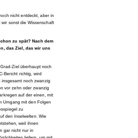
och nicht entdeckt, aber in
 wir sonst die Wissenschaft
t schon zu spät? Nach dem
, das Ziel, das wir uns
,5-Grad-Ziel überhaupt noch
-Bericht richtig, wird
as insgesamt noch zwanzig
von vor zehn oder zwanzig
arkregen auf der einen, mit
um Umgang mit den Folgen
esspiegel zu
f den Inselwelten. Wie
tstehen, weil ihnen
 gar nicht nur in
glichkeiten liefern, um mit