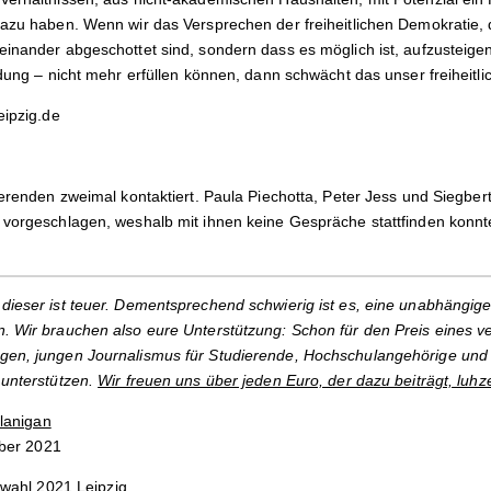
dazu haben. Wenn wir das Versprechen der freiheitlichen Demokratie, 
inander abgeschottet sind, sondern dass es möglich ist, aufzusteigen –
ldung – nicht mehr erfüllen können, dann schwächt das unser freiheitl
eipzig.de
dierenden zweimal kontaktiert. Paula Piechotta, Peter Jess und Siegbe
 vorgeschlagen, weshalb mit ihnen keine Gespräche stattfinden konnt
dieser ist teuer. Dementsprechend schwierig ist es, eine unabhängige
. Wir brauchen also eure Unterstützung: Schon für den Preis eines v
gen, jungen Journalismus für Studierende, Hochschulangehörige und 
 unterstützen.
Wir freuen uns über jeden Euro, der dazu beiträgt, luhz
lanigan
ber 2021
wahl 2021
Leipzig