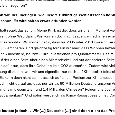
dels umzugehen?
enn wir uns überlegen, wie unsere zukünftige Welt aussehen kön
as schon. Es wird schon etwas erfunden werden.
chaft regelt das schon. Meine Kritik ist die, dass wir uns im Moment vie
ren, ohne Weg dahin. Wir können doch nicht sagen, wir schaffen eine
esrepublik. Wir sorgen dafür, dass bis 2035 oder 2040 zweiundvierz
CO2 emittieren. Und gleichzeitig fordern wir aber, dass Wohnen bezah
chnik investiere, bei zwei Euro Investitionen pro Quadratmeter. Das
auf der einen Seite über einen Mietendeckel und auf der anderen Seite
s dafür tun, dass ihre Gebäude kein CO2 ausstoßen. Zudem wird viel
ng diskutiert, weil wir uns eigentlich nur noch auf Klimapolitik fokuss
d. Es kann doch nicht sein, dass ich auf einem Podium zur Klimamesse 
ch nicht darauf an, dass nur wir als 80 Millionen Deutsche unseren A
en uns in diesem Ziel rund 1,4 Milliarden Chinesen? Folgen uns über ei
 Südamerikas?“ Und sofort werde ich als Klima-Rassist bezeichnet. D
 lautete jedoch: „ Wir […] Deutsche […] sind doch nicht das Pr